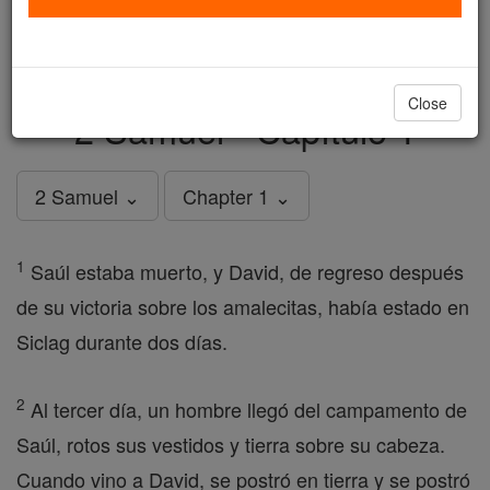
just
, we could rebuild stronger
$5, the cost of a coffee
and keep Catholic education free for all. Stand with us
in faith. Thank you.
DONATE TODAY >
Close
2 Samuel - Capítulo 1
2 Samuel ⌄
Chapter 1 ⌄
1
Saúl estaba muerto, y David, de regreso después
de su victoria sobre los amalecitas, había estado en
Siclag durante dos días.
2
Al tercer día, un hombre llegó del campamento de
Saúl, rotos sus vestidos y tierra sobre su cabeza.
Cuando vino a David, se postró en tierra y se postró