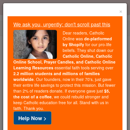
Skip
Error:
No page
to
×
content
We ask you, urgently: don't scroll past this
Togg
Dear readers, Catholic
navi
Online was
de-platformed
by Shopify
for our pro-life
We ask you, urgently: don't scroll past this
beliefs. They shut down our
Catholic Online, Catholic
Dear readers, Catholic Online
Online School, Prayer Candles, and Catholic Online
Learning Resources
essential faith tools serving over
was
de-platformed by Shopify
2.2 million students and millions of families
for our pro-life beliefs. They
worldwide
. Our founders, now in their 70's, just gave
shut down our
Catholic
their entire life savings to protect this mission. But fewer
Online, Catholic Online School, Prayer Candles, and
than 2% of readers donate. If everyone gave just
$5,
the cost of a coffee
, we could rebuild stronger and
essential faith
Catholic Online Learning Resources
keep Catholic education free for all. Stand with us in
tools serving over
2.2 million students and millions of
faith. Thank you.
. Our founders, now in their 70's,
families worldwide
Help Now >
just gave their entire life savings to protect this mission.
But fewer than 2% of readers donate. If everyone gave