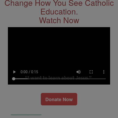
Change How You See Catholic
Education.
Watch Now
Donate Now