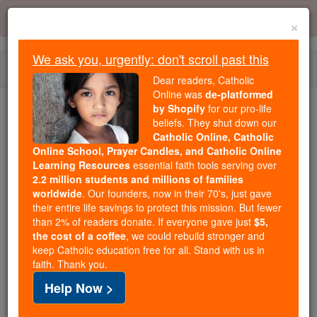
Skip
Error:
No page
to
×
content
We ask you, urgently: don't scroll past this
Togg
Dear readers, Catholic
navi
Online was
de-platformed
by Shopify
for our pro-life
beliefs. They shut down our
Because of You, 2.2 Million
Catholic Online, Catholic
Students Are Being Formed in the
Online School, Prayer Candles, and Catholic Online
Faith
Learning Resources
essential faith tools serving over
2.2 million students and millions of families
Because of generous supporters like you,
worldwide
. Our founders, now in their 70's, just gave
their entire life savings to protect this mission. But fewer
Catholic Online School has already delivered
than 2% of readers donate. If everyone gave just
$5,
free, faithful Catholic education to over 2.2
the cost of a coffee
, we could rebuild stronger and
million students across 193 countries. In an age
keep Catholic education free for all. Stand with us in
of noise and algorithms, you are helping form
faith. Thank you.
souls with truth, prayer, Scripture, and Christ.
Help Now >
If everyone who reads this gave just $5 — the