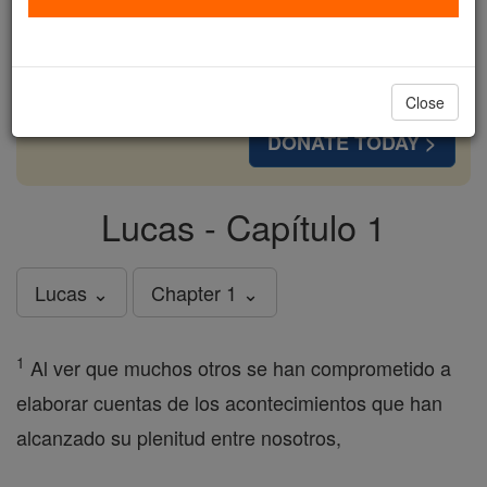
cost of a coffee — we could reach even more
families and keep this life-changing formation
free for all. Be Courageous. Be Catholic. Stand
with us today.
Close
DONATE TODAY >
Lucas - Capítulo 1
Lucas ⌄
Chapter 1 ⌄
1
Al ver que muchos otros se han comprometido a
elaborar cuentas de los acontecimientos que han
alcanzado su plenitud entre nosotros,