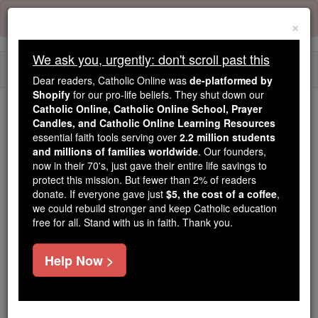
Skip
Error:
No page
to
×
content
We ask you, urgently: don't scroll past this
Togg
Dear readers, Catholic Online was
de-platformed by
navi
Shopify
for our pro-life beliefs. They shut down our
Catholic Online, Catholic Online School, Prayer
We ask you, urgently: don't scroll past this
Candles, and Catholic Online Learning Resources
essential faith tools serving over
2.2 million students
Dear readers, Catholic Online
and millions of families worldwide
. Our founders,
now in their 70's, just gave their entire life savings to
was
de-platformed by Shopify
protect this mission. But fewer than 2% of readers
for our pro-life beliefs. They
donate. If everyone gave just
$5, the cost of a coffee
,
shut down our
Catholic
we could rebuild stronger and keep Catholic education
Online, Catholic Online School, Prayer Candles, and
free for all. Stand with us in faith. Thank you.
essential faith
Catholic Online Learning Resources
tools serving over
2.2 million students and millions of
Help Now >
. Our founders, now in their 70's,
families worldwide
just gave their entire life savings to protect this mission.
But fewer than 2% of readers donate. If everyone gave