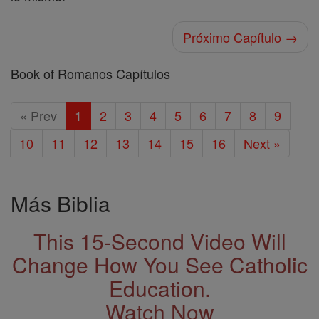
Próximo Capítulo →
Book of Romanos Capítulos
« Prev
1
2
3
4
5
6
7
8
9
10
11
12
13
14
15
16
Next »
Más Biblia
This 15-Second Video Will
Change How You See Catholic
Education.
Watch Now