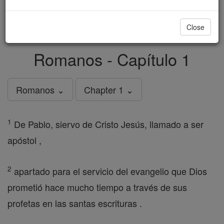
just
, we could rebuild stronger
$5, the cost of a coffee
and keep Catholic education free for all. Stand with us
Close
in faith. Thank you.
DONATE TODAY >
Romanos - Capítulo 1
Romanos ⌄
Chapter 1 ⌄
1
De Pablo, siervo de Cristo Jesús, llamado a ser
apóstol ,
2
apartado para el servicio del evangelio que Dios
prometió hace mucho tiempo a través de sus
profetas en las santas escrituras .