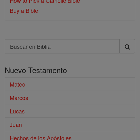
How to Pick a Catholic Bible
Buy a Bible
Search
Buscar
en
Nuevo Testamento
Biblia
Mateo
Marcos
Lucas
Juan
Hechos de los Apóstoles