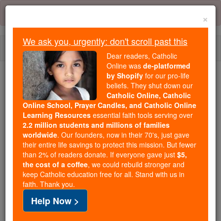
Skip
Error:
No page
to
×
content
We ask you, urgently: don't scroll past this
Togg
Dear readers, Catholic
navi
Online was
de-platformed
by Shopify
for our pro-life
beliefs. They shut down our
Because of You, 2.2 Million
Catholic Online, Catholic
Students Are Being Formed in the
Online School, Prayer Candles, and Catholic Online
Faith
Learning Resources
essential faith tools serving over
2.2 million students and millions of families
Because of generous supporters like you,
worldwide
. Our founders, now in their 70's, just gave
their entire life savings to protect this mission. But fewer
Catholic Online School has already delivered
than 2% of readers donate. If everyone gave just
$5,
free, faithful Catholic education to over 2.2
the cost of a coffee
, we could rebuild stronger and
million students across 193 countries. In an age
keep Catholic education free for all. Stand with us in
of noise and algorithms, you are helping form
faith. Thank you.
souls with truth, prayer, Scripture, and Christ.
Help Now >
If everyone who reads this gave just $5 — the