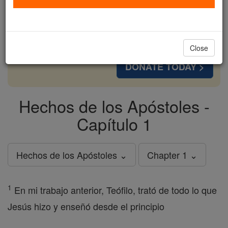
cost of a coffee — we could reach even more
families and keep this life-changing formation
free for all. Be Courageous. Be Catholic. Stand
with us today.
Close
DONATE TODAY >
Hechos de los Apóstoles -
Capítulo 1
Hechos de los Apóstoles ⌄
Chapter 1 ⌄
1
En mi trabajo anterior, Teófilo, trató de todo lo que
Jesús hizo y enseñó desde el principio