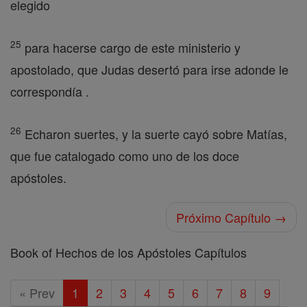
elegido
25
para hacerse cargo de este ministerio y
apostolado, que Judas desertó para irse adonde le
correspondía .
26
Echaron suertes, y la suerte cayó sobre Matías,
que fue catalogado como uno de los doce
apóstoles.
Próximo Capítulo →
Book of Hechos de los Apóstoles Capítulos
« Prev
1
2
3
4
5
6
7
8
9