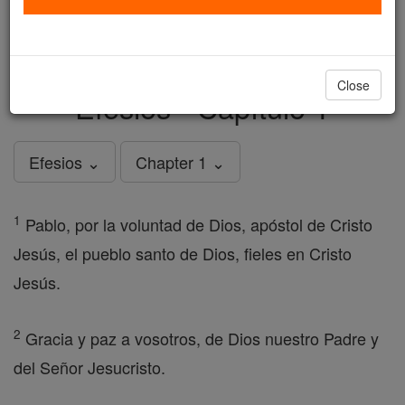
just
, we could rebuild stronger
$5, the cost of a coffee
and keep Catholic education free for all. Stand with us
in faith. Thank you.
DONATE TODAY >
Close
Efesios - Capítulo 1
Efesios ⌄
Chapter 1 ⌄
1
Pablo, por la voluntad de Dios, apóstol de Cristo
Jesús, el pueblo santo de Dios, fieles en Cristo
Jesús.
2
Gracia y paz a vosotros, de Dios nuestro Padre y
del Señor Jesucristo.