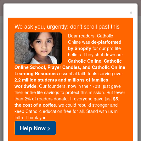
Skip
Error:
No page
to
×
content
We ask you, urgently: don't scroll past this
Togg
Dear readers, Catholic
navi
Online was
de-platformed
by Shopify
for our pro-life
We ask you, urgently: don't scroll past this
beliefs. They shut down our
Catholic Online, Catholic
Dear readers, Catholic Online
Online School, Prayer Candles, and Catholic Online
Learning Resources
essential faith tools serving over
was
de-platformed by Shopify
2.2 million students and millions of families
for our pro-life beliefs. They
worldwide
. Our founders, now in their 70's, just gave
shut down our
Catholic
their entire life savings to protect this mission. But fewer
Online, Catholic Online School, Prayer Candles, and
than 2% of readers donate. If everyone gave just
$5,
the cost of a coffee
, we could rebuild stronger and
essential faith
Catholic Online Learning Resources
keep Catholic education free for all. Stand with us in
tools serving over
2.2 million students and millions of
faith. Thank you.
. Our founders, now in their 70's,
families worldwide
Help Now >
just gave their entire life savings to protect this mission.
But fewer than 2% of readers donate. If everyone gave