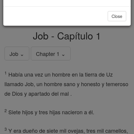
just
, we could rebuild stronger
$5, the cost of a coffee
and keep Catholic education free for all. Stand with us
Close
in faith. Thank you.
DONATE TODAY >
Job - Capítulo 1
Job ⌄
Chapter 1 ⌄
1
Había una vez un hombre en la tierra de Uz
llamado Job, un hombre sano y honesto y temeroso
de Dios y apartado del mal .
2
Siete hijos y tres hijas nacieron a él.
3
Y era dueño de siete mil ovejas, tres mil camellos,