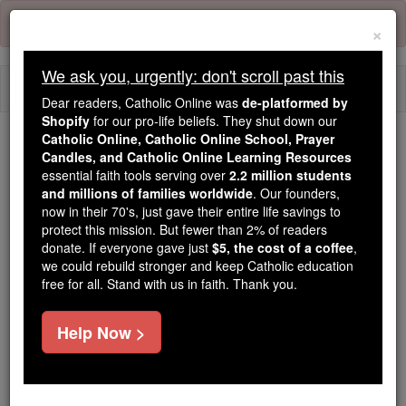
Skip
Error:
No page
to
×
content
We ask you, urgently: don't scroll past this
Togg
Dear readers, Catholic Online was
de-platformed by
navi
Shopify
for our pro-life beliefs. They shut down our
Catholic Online, Catholic Online School, Prayer
We ask you, urgently: don't scroll past this
Candles, and Catholic Online Learning Resources
essential faith tools serving over
2.2 million students
Dear readers, Catholic Online
and millions of families worldwide
. Our founders,
now in their 70's, just gave their entire life savings to
was
de-platformed by Shopify
protect this mission. But fewer than 2% of readers
for our pro-life beliefs. They
donate. If everyone gave just
$5, the cost of a coffee
,
shut down our
Catholic
we could rebuild stronger and keep Catholic education
Online, Catholic Online School, Prayer Candles, and
free for all. Stand with us in faith. Thank you.
essential faith
Catholic Online Learning Resources
tools serving over
2.2 million students and millions of
Help Now >
. Our founders, now in their 70's,
families worldwide
just gave their entire life savings to protect this mission.
But fewer than 2% of readers donate. If everyone gave