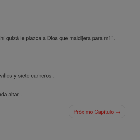
 "
hí quizá le plazca a Dios que maldijera para mí ' .
illos y siete carneros .
da altar .
Próximo Capítulo →