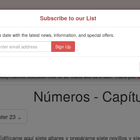
Subscribe to our List
't scroll past this
o date with the latest news, information, and special offers.
Dear readers, Catholic Online was
for our 
de-platformed by Shopify
Catholic Online School, Prayer Candles, and Catholic Online Le
. Our founders, 
million students and millions of families worldwide
this mission. But fewer than 2% of readers donate. If everyone gave ju
keep Catholic education free for all. Stand with us in faith. Thank you.
Números - Capítu
ter 23 ⌄
difícame aquí siete altares y prepárame siete novillos y sie