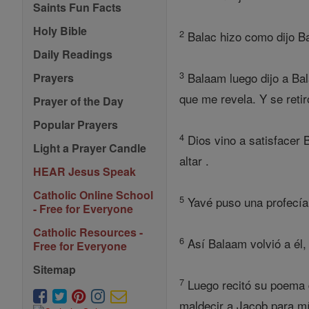
Saints Fun Facts
Holy Bible
2
Balac hizo como dijo Bal
Daily Readings
3
Balaam luego dijo a Bal
Prayers
que me revela. Y se reti
Prayer of the Day
Popular Prayers
4
Dios vino a satisfacer B
Light a Prayer Candle
altar .
HEAR Jesus Speak
Catholic Online School
5
Yavé puso una profecía e
- Free for Everyone
Catholic Resources -
6
Así Balaam volvió a él, 
Free for Everyone
Sitemap
7
Luego recitó su poema d
maldecir a Jacob para mí 