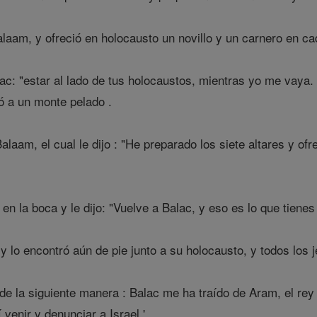
aam, y ofreció en holocausto un novillo y un carnero en cad
ac: "estar al lado de tus holocaustos, mientras yo me vaya. 
ró a un monte pelado .
alaam, el cual le dijo : "He preparado los siete altares y of
n la boca y le dijo: "Vuelve a Balac, y eso es lo que tienes 
y lo encontró aún de pie junto a su holocausto, y todos los 
e la siguiente manera : Balac me ha traído de Aram, el rey
venir y denunciar a Israel '