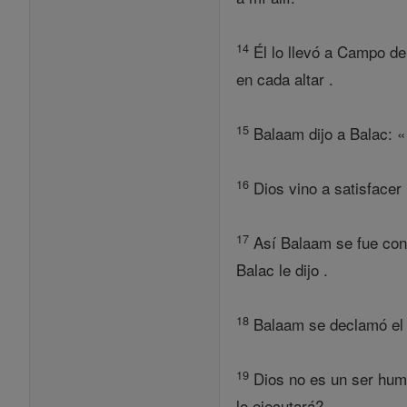
14
Él lo llevó a Campo de 
en cada altar .
15
Balaam dijo a Balac: « 
16
Dios vino a satisfacer 
17
Así Balaam se fue con 
Balac le dijo .
18
Balaam se declamó el p
19
Dios no es un ser huma
lo ejecutará?