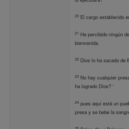
20
El cargo establecido en
21
He percibido ningún del
bienvenida.
22
Dios lo ha sacado de E
23
No hay cualquier presa
ha logrado Dios? '
24
pues aquí está un pueb
presa y se bebe la sang
25