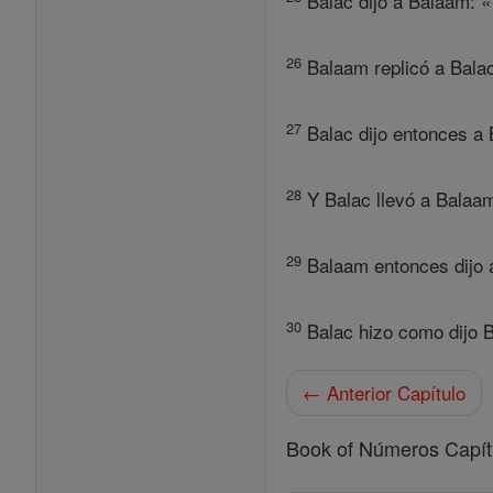
Balac dijo a Balaam: «
26
Balaam replicó a Balac 
27
Balac dijo entonces a B
28
Y Balac llevó a Balaam
29
Balaam entonces dijo a 
30
Balac hizo como dijo Ba
← Anterior Capítulo
Book of Números Capít