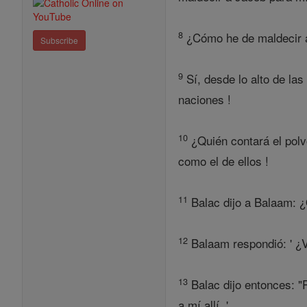
8
¿Cómo he de maldecir a
Subscribe
9
Sí, desde lo alto de las
naciones !
10
¿Quién contará el polv
como el de ellos !
11
Balac dijo a Balaam: ¿
12
Balaam respondió: ' ¿V
13
Balac dijo entonces: "P
a mí allí. '