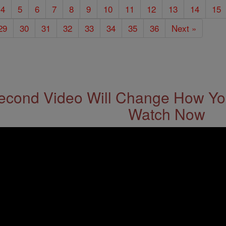
4
5
6
7
8
9
10
11
12
13
14
15
29
30
31
32
33
34
35
36
Next »
econd Video Will Change How You
Watch Now