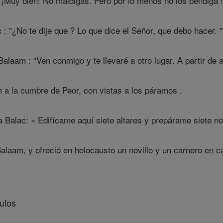
 ¡Muy bien! No maldigas. Pero por lo menos no los bendiga !
: "¿No te dije que ? Lo que dice el Señor, que debo hacer. "
alaam : "Ven conmigo y te llevaré a otro lugar. A partir de a
 a la cumbre de Peor, con vistas a los páramos .
Balac: « Edifícame aquí siete altares y prepárame siete nov
laam, y ofreció en holocausto un novillo y un carnero en ca
ulos