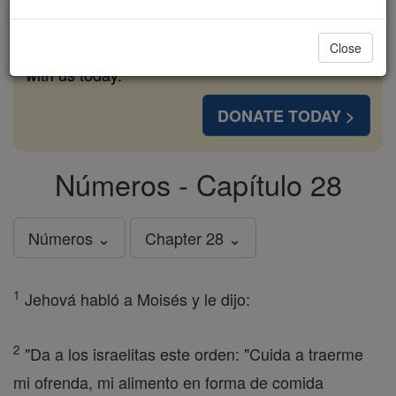
cost of a coffee — we could reach even more
families and keep this life-changing formation
Close
free for all. Be Courageous. Be Catholic. Stand
with us today.
DONATE TODAY >
Números - Capítulo 28
Números ⌄
Chapter 28 ⌄
1
Jehová habló a Moisés y le dijo:
2
"Da a los israelitas este orden: "Cuida a traerme
mi ofrenda, mi alimento en forma de comida