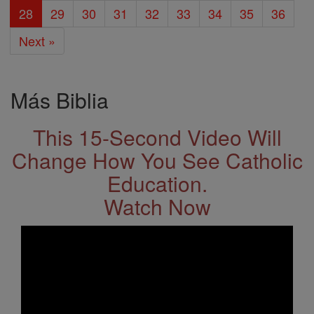
28
29
30
31
32
33
34
35
36
Next »
Más Biblia
This 15-Second Video Will
Change How You See Catholic
Education.
Watch Now