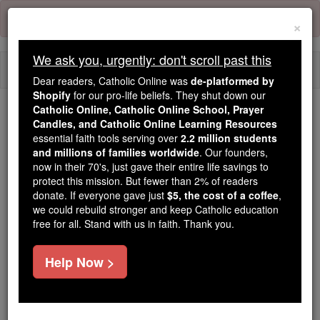
Skip
Error:
No page
to
×
content
We ask you, urgently: don't scroll past this
Togg
Dear readers, Catholic Online was
de-platformed by
navi
Shopify
for our pro-life beliefs. They shut down our
Catholic Online, Catholic Online School, Prayer
Candles, and Catholic Online Learning Resources
Because of You, 2.2 Million
essential faith tools serving over
2.2 million students
Students Are Being Formed in the
and millions of families worldwide
. Our founders,
Faith
now in their 70's, just gave their entire life savings to
protect this mission. But fewer than 2% of readers
Because of generous supporters like you,
donate. If everyone gave just
$5, the cost of a coffee
,
we could rebuild stronger and keep Catholic education
Catholic Online School has already delivered
free for all. Stand with us in faith. Thank you.
free, faithful Catholic education to over 2.2
million students across 193 countries. In an age
Help Now >
of noise and algorithms, you are helping form
souls with truth, prayer, Scripture, and Christ.
If everyone who reads this gave just $5 — the