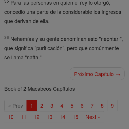
35
Para las personas en quien el rey lo otorgó,
concedió una parte de la considerable los ingresos
que derivan de ella.
36
Nehemías y su gente denominan esto "nephtar ",
que significa "purificación", pero que comúnmente
se llama "nafta ".
Próximo Capítulo →
Book of 2 Macabeos Capítulos
« Prev
1
2
3
4
5
6
7
8
9
10
11
12
13
14
15
Next »