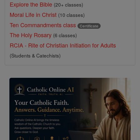
Explore the Bible
(20+ classes)
Moral Life in Christ
(10 classes)
Ten Commandments class
Certificate
The Holy Rosary
(6 classes)
RCIA - Rite of Christian Initiation for Adults
(Students & Catechists)