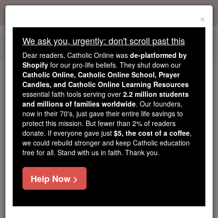
Skip
Error:
No page
to
×
content
We ask you, urgently: don't scroll past this
Togg
Dear readers, Catholic Online was
de-platformed by
navi
Shopify
for our pro-life beliefs. They shut down our
Catholic Online, Catholic Online School, Prayer
Trending:
Candles, and Catholic Online Learning Resources
essential faith tools serving over
2.2 million students
Daily Reading for Thursday, October ...
and millions of families worldwide
. Our founders,
Today's Reading
The Mysteries of the Rosary
now in their 70's, just gave their entire life savings to
protect this mission. But fewer than 2% of readers
donate. If everyone gave just
$5, the cost of a coffee
,
2 Macabeos - Capítulo 1
we could rebuild stronger and keep Catholic education
free for all. Stand with us in faith. Thank you.
2 Macabeos ⌄
Chapter 1 ⌄
Help Now >
1
" A sus hermanos, los judíos que vivían en Egipto,