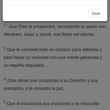
de sus hermanos, los judíos en Jerusalén y Judea,
la paz saludos y sin problemas .
Close
2
' Que Dios te prosperará, recordando su pacto con
Abraham, Isaac y Jacob, sus fieles servidores .
3
Que te conceda todo un corazón para adorarlo y
para hacer su voluntad con una mente generosa y
un espíritu dispuesto .
4
¡Que abran sus corazones a su Derecho y sus
preceptos, y te conceda la paz .
5
Que él escuchará sus oraciones y se reconcilie