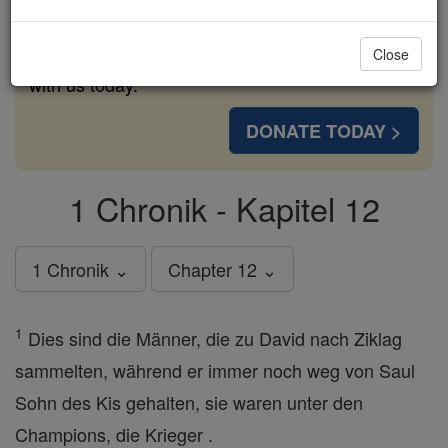
cost of a coffee — we could reach even more
families and keep this life-changing formation
Close
free for all. Be Courageous. Be Catholic. Stand
with us today.
DONATE TODAY >
1 Chronik - Kapitel 12
1 Chronik ⌄
Chapter 12 ⌄
1
Dies sind die Männer, die zu David nach Ziklag
sammelten, während er immer noch weg von Saul
Sohn des Kis gehalten, sie waren unter den
Champions, die Krieger .