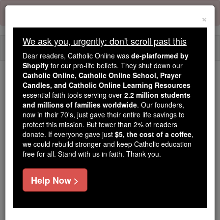
Skip
Error:
No page
to
×
content
We ask you, urgently: don't scroll past this
Togg
Dear readers, Catholic Online was
de-platformed by
navi
Shopify
for our pro-life beliefs. They shut down our
Catholic Online, Catholic Online School, Prayer
Candles, and Catholic Online Learning Resources
Because of You, 2.2 Million
essential faith tools serving over
2.2 million students
Students Are Being Formed in the
and millions of families worldwide
. Our founders,
Faith
now in their 70's, just gave their entire life savings to
protect this mission. But fewer than 2% of readers
Because of generous supporters like you,
donate. If everyone gave just
$5, the cost of a coffee
,
we could rebuild stronger and keep Catholic education
Catholic Online School has already delivered
free for all. Stand with us in faith. Thank you.
free, faithful Catholic education to over 2.2
million students across 193 countries. In an age
Help Now >
of noise and algorithms, you are helping form
souls with truth, prayer, Scripture, and Christ.
If everyone who reads this gave just $5 — the