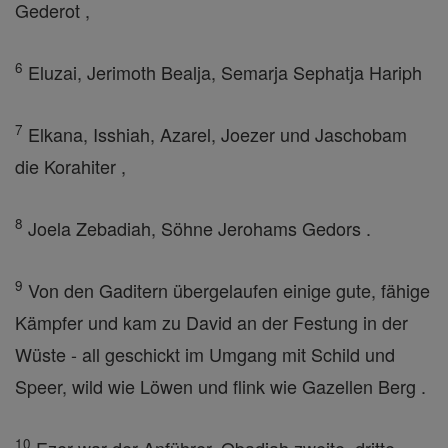
Gederot ,
6
Eluzai, Jerimoth Bealja, Semarja Sephatja Hariph
7
Elkana, Isshiah, Azarel, Joezer und Jaschobam
die Korahiter ,
8
Joela Zebadiah, Söhne Jerohams Gedors .
9
Von den Gaditern übergelaufen einige gute, fähige
Kämpfer und kam zu David an der Festung in der
Wüste - all geschickt im Umgang mit Schild und
Speer, wild wie Löwen und flink wie Gazellen Berg .
10