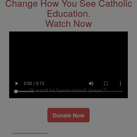
Change How You See Catholic
Education.
Watch Now
Donate Now