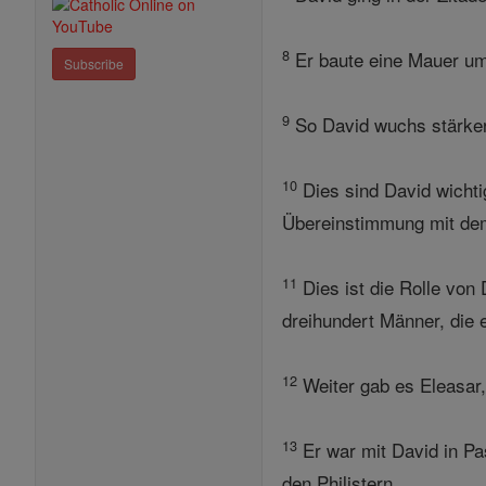
8
Er baute eine Mauer um 
Subscribe
9
So David wuchs stärker
10
Dies sind David wichti
Übereinstimmung mit de
11
Dies ist die Rolle von
dreihundert Männer, die e
12
Weiter gab es Eleasar,
13
Er war mit David in Pa
den Philistern .