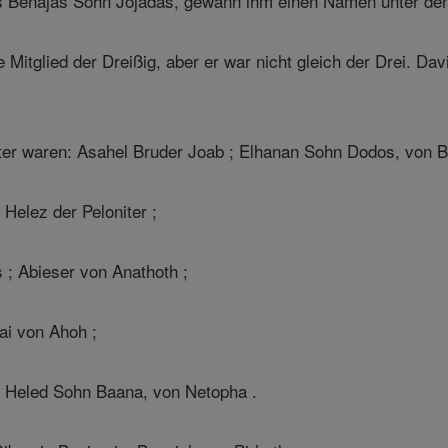
s Benajas Sohn Jojadas, gewann ihm einen Namen unter den
 Mitglied der Dreißig, aber er war nicht gleich der Drei. D
ter waren: Asahel Bruder Joab ; Elhanan Sohn Dodos, von B
elez der Peloniter ;
 ; Abieser von Anathoth ;
ai von Ahoh ;
 Heled Sohn Baana, von Netopha .