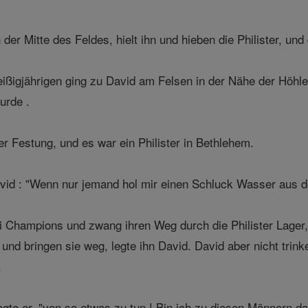
n der Mitte des Feldes, hielt ihn und hieben die Philister, u
eißigjährigen ging zu David am Felsen in der Nähe der Höhl
urde .
r Festung, und es war ein Philister in Bethlehem.
id : "Wenn nur jemand hol mir einen Schluck Wasser aus de
i Champions und zwang ihren Weg durch die Philister Lage
 und bringen sie weg, legte ihn David. David aber nicht tri
.
agte er, "von so etwas zu tun ! Bin ich zu diesen Männern da