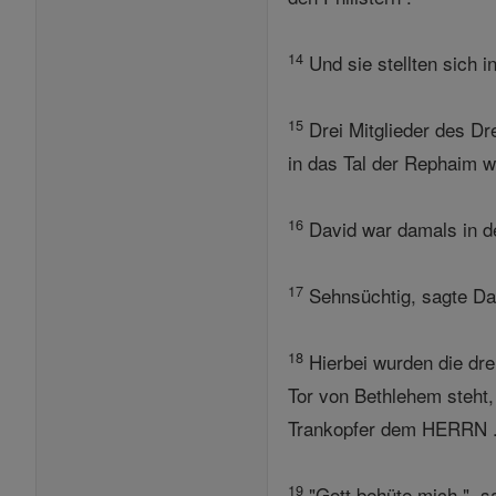
14
Und sie stellten sich i
15
Drei Mitglieder des Dr
in das Tal der Rephaim w
16
David war damals in de
17
Sehnsüchtig, sagte Dav
18
Hierbei wurden die dre
Tor von Bethlehem steht,
Trankopfer dem HERRN 
19
"Gott behüte mich ", s