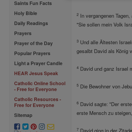
Saints Fun Facts
Holy Bible
2
In vergangenen Tagen, a
Daily Readings
"Sie sollen mein Volk Isr
Prayers
3
Und alle Ältesten Isra
Prayer of the Day
gesalbt David als König
Popular Prayers
Light a Prayer Candle
4
David und ganz Israel m
HEAR Jesus Speak
Catholic Online School
5
Die Bewohner von Jebus 
- Free for Everyone
Catholic Resources -
6
David sagte: "Der erste
Free for Everyone
erste Mensch zu steige
Sitemap
7
David ging in der Zitade