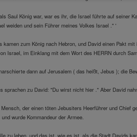
ls Saul König war, war es ihr, die Israel führte auf seiner
ael weiden und sein Führer meines Volkes Israel ." '
els kamen zum König nach Hebron, und David einen Pakt mit
 von Israel, im Einklang mit dem Wort des HERRN durch Sam
arschierte dann auf Jerusalem ( das heißt, Jebus ); die Be
sprachen zu David: "Du wirst nicht hier ." Aber David nahm 
 Mensch, der einen töten Jebusiters Heerführer und Chief g
n, und wurde Kommandeur der Armee.
lle zu leben, und das ist, wie es ist, als die Stadt Davids ka