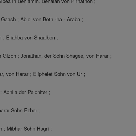
Gibea in Benjamin. Benaiah von Pirhathon ;
 Gaash ; Abiel von Beth -ha - Araba ;
; Eliahba von Shaalbon ;
Gizon ; Jonathan, der Sohn Shagee, von Harar ;
 von Harar ; Eliphelet Sohn von Ur ;
Achija der Peloniter ;
arai Sohn Ezbai ;
 ; Mibhar Sohn Hagri ;