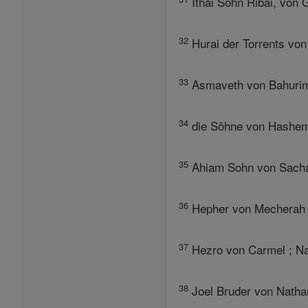
Ithai Sohn Ribai, von 
32
Hurai der Torrents von
33
Asmaveth von Bahurim 
34
die Söhne von Hashem 
35
Ahiam Sohn von Sachar,
36
Hepher von Mecherah ; 
37
Hezro von Carmel ; Na
38
Joel Bruder von Nathan