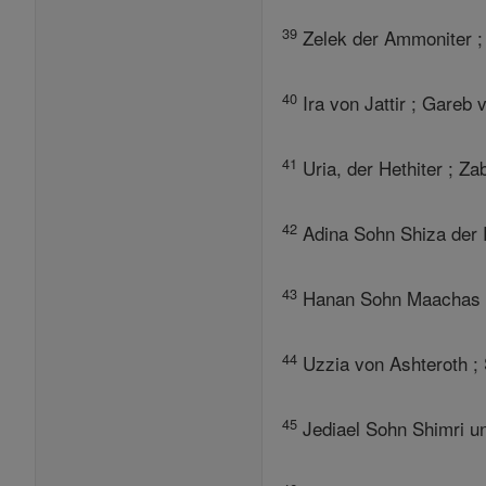
39
Zelek der Ammoniter ; 
40
Ira von Jattir ; Gareb v
41
Uria, der Hethiter ; Za
42
Adina Sohn Shiza der 
43
Hanan Sohn Maachas ; 
44
Uzzia von Ashteroth ;
45
Jediael Sohn Shimri un