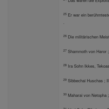
Das waren die Exploit
25
Er war ein berühmteste
.
26
Die militärischen Meis
27
Shammoth von Haror ; H
28
Ira Sohn Ikkes, Tekoas
29
Sibbechai Huschas ; Il
30
Maharai von Netopha ;
31