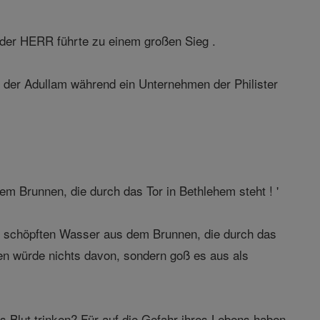
nd der HERR führte zu einem großen Sieg .
e der Adullam während ein Unternehmen der Philister
m Brunnen, die durch das Tor in Bethlehem steht ! '
r, schöpften Wasser aus dem Brunnen, die durch das
nken würde nichts davon, sondern goß es aus als
s Blut trinken? Für auf die Gefahr ihres Lebens haben