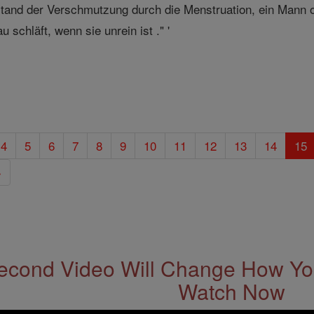
tand der Verschmutzung durch die Menstruation, ein Mann od
 schläft, wenn sie unrein ist ." '
4
5
6
7
8
9
10
11
12
13
14
15
»
econd Video Will Change How You
Watch Now