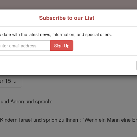
Subscribe to our List
Daily Reading for Thursday, October ...
Today's Reading
o date with the latest news, information, and special offers.
ies of the Rosary
3 Mose - Kapite
er 15 ⌄
und Aaron und sprach:
Kindern Israel und sprich zu ihnen : "Wenn ein Mann eine En