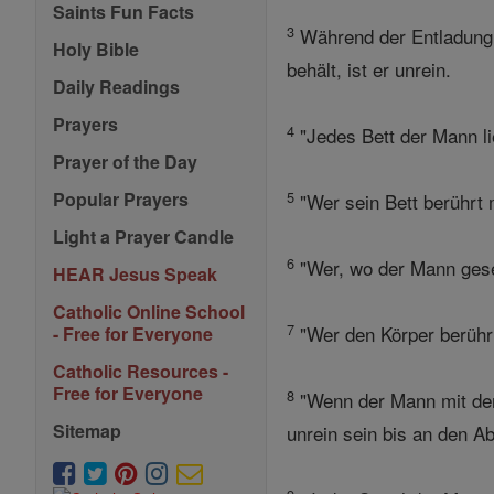
Saints Fun Facts
3
Während der Entladung se
Holy Bible
behält, ist er unrein.
Daily Readings
Prayers
4
"Jedes Bett der Mann lie
Prayer of the Day
5
Popular Prayers
"Wer sein Bett berührt 
Light a Prayer Candle
6
"Wer, wo der Mann gese
HEAR Jesus Speak
Catholic Online School
7
"Wer den Körper berühr
- Free for Everyone
Catholic Resources -
Free for Everyone
8
"Wenn der Mann mit der
Sitemap
unrein sein bis an den A