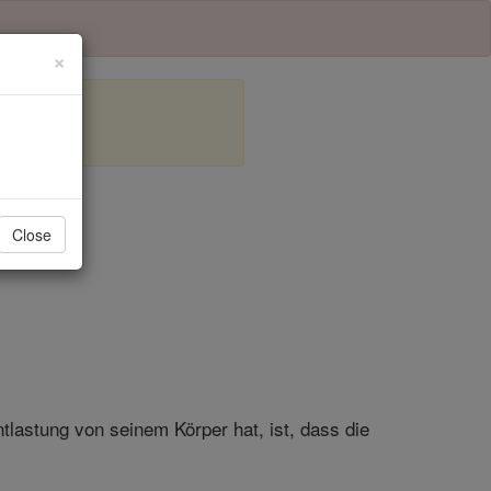
×
l 15
Close
tlastung von seinem Körper hat, ist, dass die