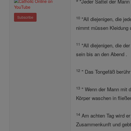
9
"Jeder Sattel der Mann a
Subscribe
10
"All diejenigen, die j
nimmt müssen Kleidung u
11
"All diejenigen, die d
sein bis an den Abend .
12
" Das Tongefäß berühr
13
" Wenn der Mann mit de
Körper waschen in fließ
14
Am achten Tag wird er
Zusammenkunft und gebt 