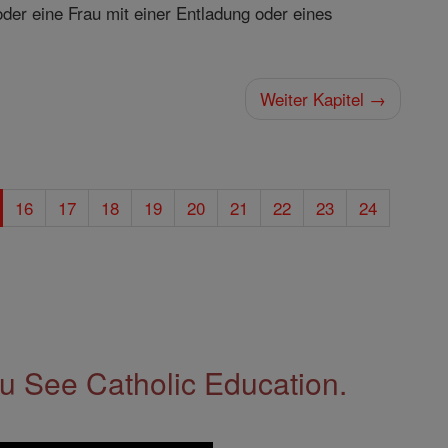
er eine Frau mit einer Entladung oder eines
Weiter Kapitel →
16
17
18
19
20
21
22
23
24
 See Catholic Education.