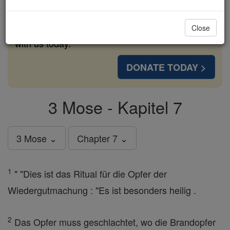
cost of a coffee — we could reach even more
families and keep this life-changing formation
Close
free for all. Be Courageous. Be Catholic. Stand
with us today.
DONATE TODAY >
3 Mose - Kapitel 7
3 Mose ⌄
Chapter 7 ⌄
1
" "Dies ist das Ritual für die Opfer der
Wiedergutmachung : "Es ist besonders heilig .
2
Das Opfer muss geschlachtet, wo die Brandopfer