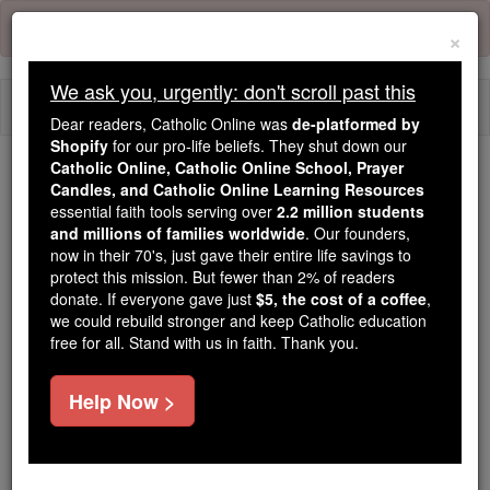
Skip
Error:
No page
to
×
content
We ask you, urgently: don't scroll past this
Togg
Dear readers, Catholic Online was
de-platformed by
navi
Shopify
for our pro-life beliefs. They shut down our
Catholic Online, Catholic Online School, Prayer
Candles, and Catholic Online Learning Resources
Because of You, 2.2 Million
essential faith tools serving over
2.2 million students
Students Are Being Formed in the
and millions of families worldwide
. Our founders,
Faith
now in their 70's, just gave their entire life savings to
protect this mission. But fewer than 2% of readers
Because of generous supporters like you,
donate. If everyone gave just
$5, the cost of a coffee
,
we could rebuild stronger and keep Catholic education
Catholic Online School has already delivered
free for all. Stand with us in faith. Thank you.
free, faithful Catholic education to over 2.2
million students across 193 countries. In an age
Help Now >
of noise and algorithms, you are helping form
souls with truth, prayer, Scripture, and Christ.
If everyone who reads this gave just $5 — the