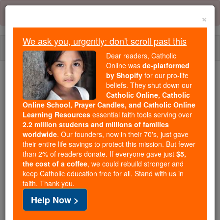
Skip
Error:
No page
to
×
content
We ask you, urgently: don't scroll past this
Togg
Dear readers, Catholic
navi
Online was
de-platformed
by Shopify
for our pro-life
Trending:
beliefs. They shut down our
Catholic Online, Catholic
Daily Reading for Thursday, October ...
Online School, Prayer Candles, and Catholic Online
Today's Reading
The Mysteries of the Rosary
Learning Resources
essential faith tools serving over
2.2 million students and millions of families
worldwide
. Our founders, now in their 70's, just gave
Daniel - Kapitel 1
their entire life savings to protect this mission. But fewer
than 2% of readers donate. If everyone gave just
$5,
the cost of a coffee
, we could rebuild stronger and
keep Catholic education free for all. Stand with us in
Daniel ⌄
Chapter 1 ⌄
faith. Thank you.
Help Now >
1
Im dritten Jahr der Herrschaft von Jojakim, den