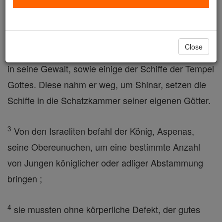
König von Juda, zog Nebukadnezar, der König von
Babylon über Jerusalem und belagerte es.
Close
2
Der Herr ließ Jojakim, den König von Juda, fallen
in seine Gewalt, sowie einige der Schiffe der Tempel
Gottes. Diese nahm er weg, um Shinar, setzen die
Schiffe in die Schatzkammer seiner eigenen Götter.
3
Von den Israeliten befahl der König, Aspenas,
seine Obereunuchen, um eine bestimmte Anzahl
von Jungen königlicher oder adliger Abstammung
bringen ;
4
sie mussten ohne körperliche Defekt, der gutes