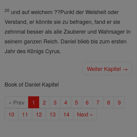
20
und auf welchem ??Punkt der Weisheit oder
Verstand, er könnte sie zu befragen, fand er sie
zehnmal besser als alle Zauberer und Wahrsager in
seinem ganzen Reich. Daniel blieb bis zum ersten
Jahr des Königs Cyrus.
Weiter Kapitel →
Book of Daniel Kapitel
« Prev
1
2
3
4
5
6
7
8
9
10
11
12
13
14
Next »