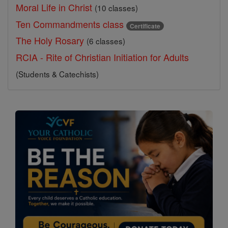
Moral Life in Christ
(10 classes)
Ten Commandments class
Certificate
The Holy Rosary
(6 classes)
RCIA - Rite of Christian Initiation for Adults
(Students & Catechists)