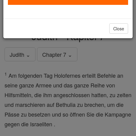
just
, we could rebuild stronger
$5, the cost of a coffee
and keep Catholic education free for all. Stand with us
in faith. Thank you.
DONATE TODAY >
Close
Judith - Kapitel 7
Judith ⌄
Chapter 7 ⌄
1
Am folgenden Tag Holofernes erteilt Befehle an
seine ganze Armee und das ganze Reihe von
Hilfsmitteln, die ihm angeschlossen hatten, zu zelten
und marschieren auf Bethulia zu brechen, um die
Pässe zu besetzen und so öffnen Sie die Kampagne
gegen die Israeliten .