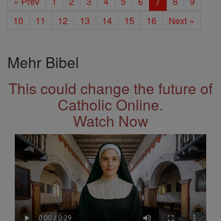
« Prev
1
2
3
4
5
6
7
8
9
10
11
12
13
14
15
16
Next »
Mehr Bibel
This could change the future of
Catholic Online.
Watch Now