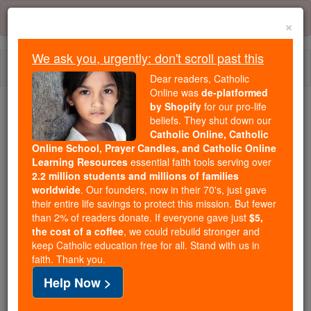
Skip
Error:
No page
to
×
content
We ask you, urgently: don't scroll past this
Togg
Dear readers, Catholic
navi
Online was
de-platformed
by Shopify
for our pro-life
We ask you, urgently: don't scroll past this
beliefs. They shut down our
Catholic Online, Catholic
Dear readers, Catholic Online
Online School, Prayer Candles, and Catholic Online
Learning Resources
essential faith tools serving over
was
de-platformed by Shopify
2.2 million students and millions of families
for our pro-life beliefs. They
worldwide
. Our founders, now in their 70's, just gave
shut down our
Catholic
their entire life savings to protect this mission. But fewer
Online, Catholic Online School, Prayer Candles, and
than 2% of readers donate. If everyone gave just
$5,
the cost of a coffee
, we could rebuild stronger and
essential faith
Catholic Online Learning Resources
keep Catholic education free for all. Stand with us in
tools serving over
2.2 million students and millions of
faith. Thank you.
. Our founders, now in their 70's,
families worldwide
Help Now >
just gave their entire life savings to protect this mission.
But fewer than 2% of readers donate. If everyone gave