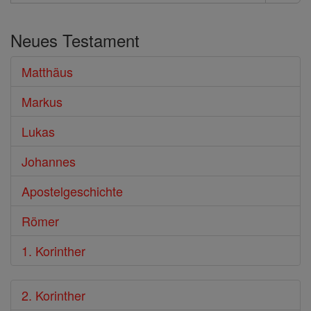
Suche
im
Neues Testament
Bibel
Matthäus
Markus
Lukas
Johannes
Apostelgeschichte
Römer
1. Korinther
2. Korinther