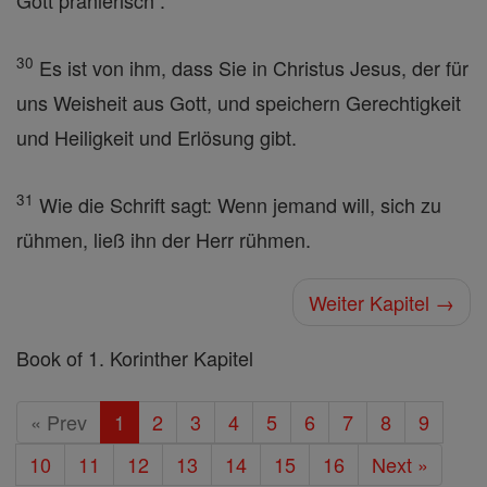
Gott prahlerisch .
30
Es ist von ihm, dass Sie in Christus Jesus, der für
uns Weisheit aus Gott, und speichern Gerechtigkeit
und Heiligkeit und Erlösung gibt.
31
Wie die Schrift sagt: Wenn jemand will, sich zu
rühmen, ließ ihn der Herr rühmen.
Weiter Kapitel →
Book of 1. Korinther Kapitel
« Prev
1
2
3
4
5
6
7
8
9
10
11
12
13
14
15
16
Next »