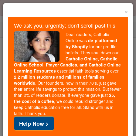
Skip
Error:
No page
to
×
content
We ask you, urgently: don't scroll past this
Togg
Dear readers, Catholic
navi
Online was
de-platformed
by Shopify
for our pro-life
We ask you, urgently: don't scroll past this
beliefs. They shut down our
Catholic Online, Catholic
Dear readers, Catholic Online
Online School, Prayer Candles, and Catholic Online
Learning Resources
essential faith tools serving over
was
de-platformed by Shopify
2.2 million students and millions of families
for our pro-life beliefs. They
worldwide
. Our founders, now in their 70's, just gave
shut down our
Catholic
their entire life savings to protect this mission. But fewer
Online, Catholic Online School, Prayer Candles, and
than 2% of readers donate. If everyone gave just
$5,
the cost of a coffee
, we could rebuild stronger and
essential faith
Catholic Online Learning Resources
keep Catholic education free for all. Stand with us in
tools serving over
2.2 million students and millions of
faith. Thank you.
. Our founders, now in their 70's,
families worldwide
Help Now >
just gave their entire life savings to protect this mission.
But fewer than 2% of readers donate. If everyone gave