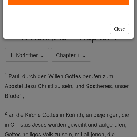
just
, we could rebuild stronger
$5, the cost of a coffee
and keep Catholic education free for all. Stand with us
in faith. Thank you.
DONATE TODAY >
Close
1. Korinther - Kapitel 1
1. Korinther ⌄
Chapter 1 ⌄
1
Paul, durch den Willen Gottes berufen zum
Apostel Jesu Christi zu sein, und Sosthenes, unser
Bruder ,
2
an die Kirche Gottes in Korinth, an diejenigen, die
in Christus Jesus wurden geweiht und aufgerufen,
Gottes heiliges Volk zu sein, mit all jenen, die