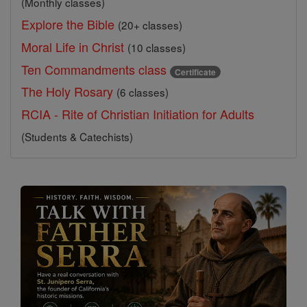
(Monthly classes)
Explore the Bible
(20+ classes)
Moral Life in Christ
(10 classes)
Ten Commandments class
Certificate
The Holy Rosary
(6 classes)
RCIA - Rite of Christian Initiation for Adults
(Students & Catechists)