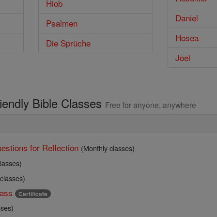
Hiob
Daniel
Psalmen
Hosea
Die Sprüche
Joel
riendly Bible Classes
Free for anyone, anywhere
estions for Reflection
(Monthly classes)
lasses)
 classes)
ass
Certificate
sses)