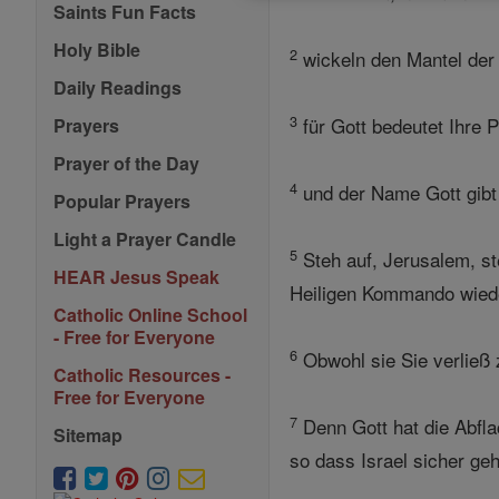
Saints Fun Facts
Holy Bible
2
wickeln den Mantel der 
Daily Readings
3
für Gott bedeutet Ihre 
Prayers
Prayer of the Day
4
und der Name Gott gibt d
Popular Prayers
Light a Prayer Candle
5
Steh auf, Jerusalem, s
HEAR Jesus Speak
Heiligen Kommando wiede
Catholic Online School
- Free for Everyone
6
Obwohl sie Sie verließ z
Catholic Resources -
Free for Everyone
7
Denn Gott hat die Abfla
Sitemap
so dass Israel sicher geh