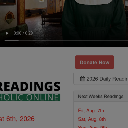
Donate Now
2026 Daily Readi
Next Weeks Readings
Fri, Aug. 7th
t 6th, 2026
Sat, Aug. 8th
Sun, Aug. 9th