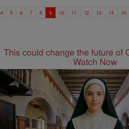
4
5
6
7
8
9
10
11
12
13
14
15
This could change the future of 
Watch Now