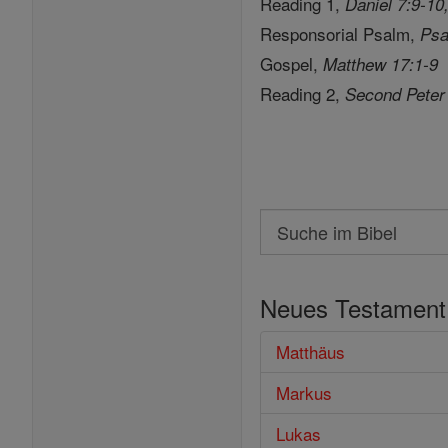
Reading 1,
Daniel 7:9-10
Responsorial Psalm,
Psa
Gospel,
Matthew 17:1-9
Reading 2,
Second Peter
Search
Suche
im
Neues Testament
Bibel
Matthäus
Markus
Lukas