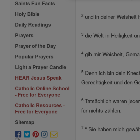
Saints Fun Facts
Holy Bible
2
und in deiner Weisheit 
Daily Readings
3
die Welt in Heiligkeit u
Prayers
Prayer of the Day
4
gib mir Weisheit, Gemah
Popular Prayers
Light a Prayer Candle
5
Denn ich bin dein Knech
HEAR Jesus Speak
Gerechtigkeit und den G
Catholic Online School
- Free for Everyone
6
Tatsächlich waren jeder
Catholic Resources -
für nichts zählen.
Free for Everyone
Sitemap
7
" Sie haben mich gewähl