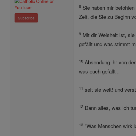
8
Sie haben mir befohlen e
Zelt, die Sie zu Beginn v
Subscribe
9
Mit dir Weisheit ist, si
gefällt und was stimmt m
10
Absendung ihr von den 
was euch gefällt ;
11
seit sie weiß und vers
12
Dann alles, was ich tu
13
"Was Menschen wirklic