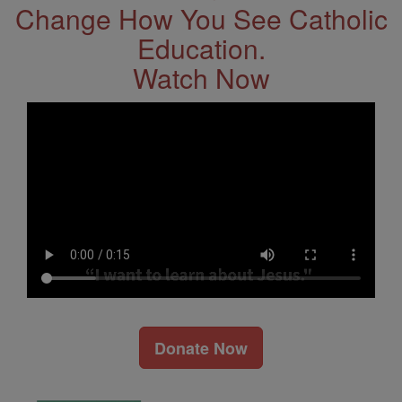
Change How You See Catholic
Education.
Watch Now
Donate Now