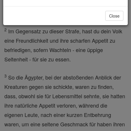
Kreaturen und gequält durch Schwärme von
Ungeziefer bestraft .
Close
2
Im Gegensatz zu dieser Strafe, hast du dein Volk
eine Freundlichkeit und ihre scharfen Appetit zu
befriedigen, sofern Wachteln - eine üppige
Seltenheit - für sie zu essen.
3
So die Ägypter, bei der abstoßenden Anblick der
Kreaturen gegen sie schickte, waren zu finden,
dass, obwohl sie für Lebensmittel sehnte, sie hatten
ihre natürliche Appetit verloren, während die
eigenen Leute, nach einer kurzen Entbehrung
waren, um eine seltene Geschmack für haben ihren