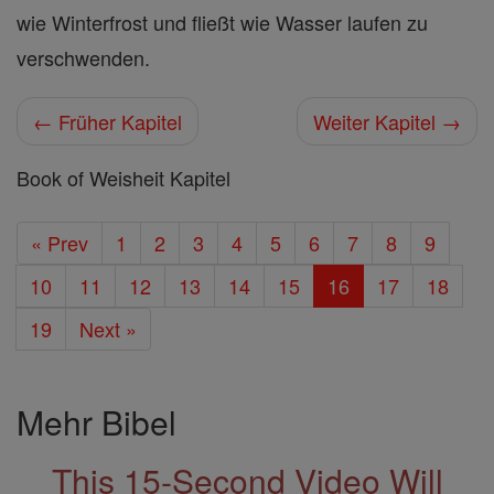
wie Winterfrost und fließt wie Wasser laufen zu
verschwenden.
← Früher Kapitel
Weiter Kapitel →
Book of Weisheit Kapitel
« Prev
1
2
3
4
5
6
7
8
9
10
11
12
13
14
15
16
17
18
19
Next »
Mehr Bibel
This 15-Second Video Will