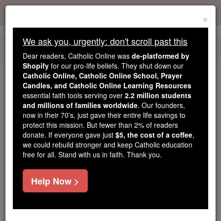
Skip
Error:
No page
to
×
content
We ask you, urgently: don't scroll past this
Togg
Dear readers, Catholic Online was
de-platformed by
navi
Shopify
for our pro-life beliefs. They shut down our
Catholic Online, Catholic Online School, Prayer
Trending:
Candles, and Catholic Online Learning Resources
essential faith tools serving over
2.2 million students
Daily Reading for Thursday, October ...
and millions of families worldwide
. Our founders,
Today's Reading
The Mysteries of the Rosary
now in their 70's, just gave their entire life savings to
protect this mission. But fewer than 2% of readers
donate. If everyone gave just
$5, the cost of a coffee
,
Weisheit - Kapitel 16
we could rebuild stronger and keep Catholic education
free for all. Stand with us in faith. Thank you.
Weisheit ⌄
Chapter 16 ⌄
Help Now >
1
So wurden sie in geeigneter Weise durch ähnliche