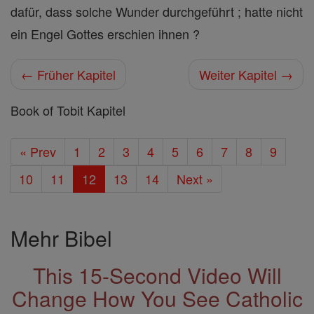
dafür, dass solche Wunder durchgeführt ; hatte nicht
ein Engel Gottes erschien ihnen ?
← Früher Kapitel
Weiter Kapitel →
Book of Tobit Kapitel
« Prev
1
2
3
4
5
6
7
8
9
10
11
12
13
14
Next »
Mehr Bibel
This 15-Second Video Will
Change How You See Catholic