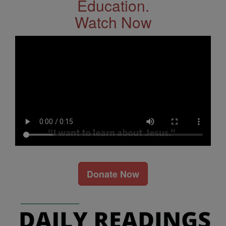
Education.
Watch Now
Donate Now