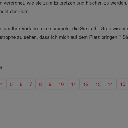
en verordnet, wie sie zum Entsetzen und Fluchen zu werden, 
icht der Herr .
e um Ihre Vorfahren zu sammeln, die Sie in Ihr Grab wird v
strophe zu sehen, dass ich mich auf dem Platz bringen "' S
el
4
5
6
7
8
9
10
11
12
13
14
15