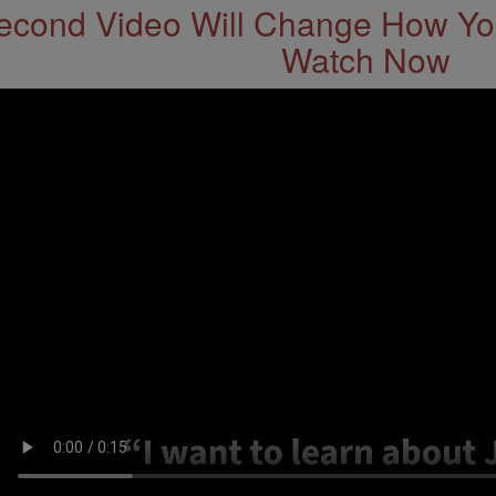
econd Video Will Change How You
Watch Now