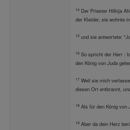
14
Der Priester Hilkija A
der Kleider, sie wohnte i
15
und sie antwortete: "J
16
So spricht der Herr : 
den König von Juda gele
17
Weil sie mich verlasse
diesen Ort entbrannt, un
18
Als für den König von 
19
Aber da dein Herz berü