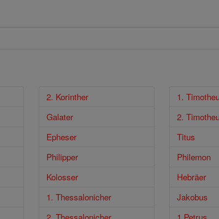
2. Korinther
1. Timothe
Galater
2. Timothe
Epheser
Titus
Philipper
Philemon
Kolosser
Hebräer
1. Thessalonicher
Jakobus
2. Thessalonicher
1 Petrus