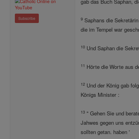
gab das Buch Saphan, die
Subscribe
9
Saphans die Sekretärin 
die im Tempel war gesch
10
Und Saphan die Sekretär
11
Hörte die Worte aus de
12
Und der König gab fol
Königs Minister :
13
" Gehen Sie und berat
Jahwes gegen uns entzün
sollten getan. haben '