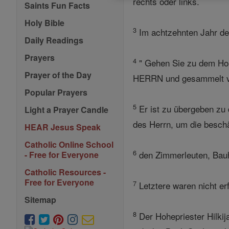
rechts oder links.
Saints Fun Facts
Holy Bible
3
Im achtzehnten Jahr de
Daily Readings
Prayers
4
" Gehen Sie zu dem Hohe
Prayer of the Day
HERRN und gesammelt vo
Popular Prayers
5
Er ist zu übergeben zu 
Light a Prayer Candle
des Herrn, um die beschä
HEAR Jesus Speak
Catholic Online School
6
den Zimmerleuten, Bauh
- Free for Everyone
Catholic Resources -
Free for Everyone
7
Letztere waren nicht er
Sitemap
8
Der Hohepriester Hilki