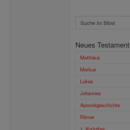
Search
Suche
im
Neues Testament
Bibel
Matthäus
Markus
Lukas
Johannes
Apostelgeschichte
Römer
1. Korinther