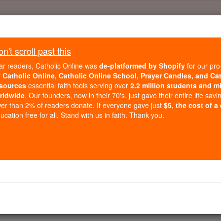
Daily Reading for Thursday, October ...
Today's Reading
't scroll past this
ies of the Rosary
ar readers, Catholic Online was
de-platformed by Shopify
for our pro
r
Catholic Online, Catholic Online School, Prayer Candles, and Ca
sources
essential faith tools serving over
2.2 million students and mi
2 Könige - Kapit
rldwide
. Our founders, now in their 70's, just gave their entire life savi
er than 2% of readers donate. If everyone gave just
$5, the cost of a
cation free for all. Stand with us in faith. Thank you.
ter 22 ⌄
t, als er den Thron bestieg, und er regierte 31 Jahre in Je
echt ansieht, und in jeder Hinsicht folgte dem Beispiel se