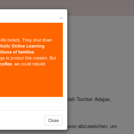
×
-life beliefs. They shut down
tholic Online Learning
llions of families
el 22
ngs to protect this mission. But
 coffee
, we could rebuild
rusalem. Seine Mutter hieß Jedidah Tochter Adajas,
Close
ines Vaters David geben, nicht davon abzuweichen, um