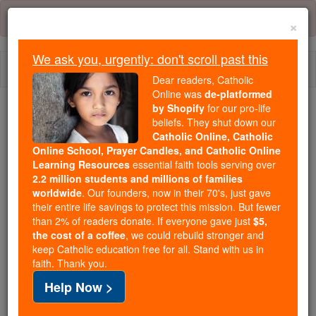
Skip
Error:
No page
to
×
content
We ask you, urgently: don't scroll past this
Togg
Dear readers, Catholic
navi
Online was
de-platformed
by Shopify
for our pro-life
Trending:
beliefs. They shut down our
Catholic Online, Catholic
Daily Reading for Thursday, October ...
Online School, Prayer Candles, and Catholic Online
Today's Reading
The Mysteries of the Rosary
Learning Resources
essential faith tools serving over
2.2 million students and millions of families
worldwide
. Our founders, now in their 70's, just gave
2 Könige - Kapitel 25
their entire life savings to protect this mission. But fewer
than 2% of readers donate. If everyone gave just
$5,
the cost of a coffee
, we could rebuild stronger and
keep Catholic education free for all. Stand with us in
2 Könige ⌄
Chapter 25 ⌄
faith. Thank you.
Help Now >
1
Im neunten Jahr seiner Herrschaft, im zehnten