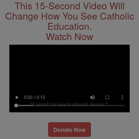
This 15-Second Video Will
Change How You See Catholic
Education.
Watch Now
Donate Now