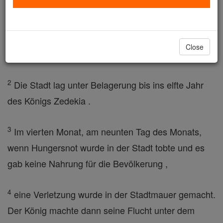
Monat, am zehnten Tag des Monats, Nebukadnezar,
der König von Babylon auf erweiterte Jerusalem mit
seiner ganzen Armee warf er lagerten vor der Stadt
Close
und bis Erdarbeiten um sie herum .
2
Die Stadt lag unter Belagerung bis ins elfte Jahr
des Königs Zedekia .
3
Im vierten Monat, am neunten Tag des Monats,
wenn Hungersnot wurde in der Stadt tobte und es
gab keine Nahrung für die Bevölkerung ,
4
eine Verletzung wurde in der Stadtmauer gemacht.
Der König machte dann seine Flucht unter dem