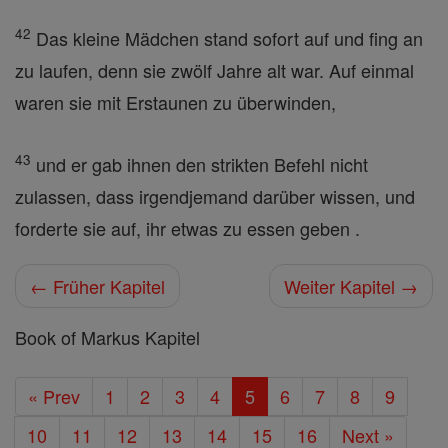
42
Das kleine Mädchen stand sofort auf und fing an
zu laufen, denn sie zwölf Jahre alt war. Auf einmal
waren sie mit Erstaunen zu überwinden,
43
und er gab ihnen den strikten Befehl nicht
zulassen, dass irgendjemand darüber wissen, und
forderte sie auf, ihr etwas zu essen geben .
← Früher Kapitel
Weiter Kapitel →
Book of Markus Kapitel
« Prev
1
2
3
4
5
6
7
8
9
10
11
12
13
14
15
16
Next »