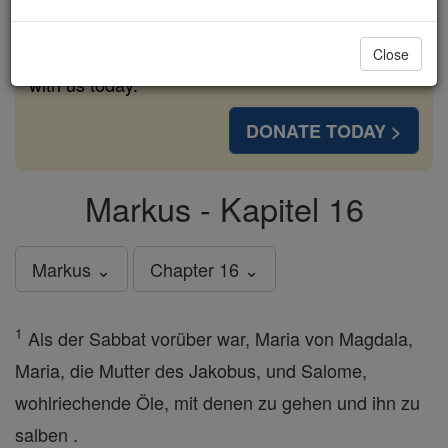
cost of a coffee — we could reach even more
families and keep this life-changing formation
Close
free for all. Be Courageous. Be Catholic. Stand
with us today.
DONATE TODAY >
Markus - Kapitel 16
Markus ⌄
Chapter 16 ⌄
1
Als der Sabbat vorüber war, Maria von Magdala,
Maria, die Mutter des Jakobus, und Salome,
wohlriechende Öle, mit denen zu gehen und ihn zu
salben .