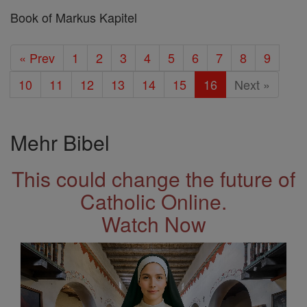
Book of Markus Kapitel
« Prev
1
2
3
4
5
6
7
8
9
10
11
12
13
14
15
16
Next »
Mehr Bibel
This could change the future of
Catholic Online.
Watch Now