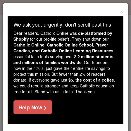
Skip
Error:
No page
to
×
content
We ask you, urgently: don't scroll past this
Togg
Dear readers, Catholic Online was
de-platformed by
navi
Shopify
for our pro-life beliefs. They shut down our
Catholic Online, Catholic Online School, Prayer
Candles, and Catholic Online Learning Resources
Because of You, 2.2 Million
essential faith tools serving over
2.2 million students
Students Are Being Formed in the
and millions of families worldwide
. Our founders,
Faith
now in their 70's, just gave their entire life savings to
protect this mission. But fewer than 2% of readers
Because of generous supporters like you,
donate. If everyone gave just
$5, the cost of a coffee
,
we could rebuild stronger and keep Catholic education
Catholic Online School has already delivered
free for all. Stand with us in faith. Thank you.
free, faithful Catholic education to over 2.2
million students across 193 countries. In an age
Help Now >
of noise and algorithms, you are helping form
souls with truth, prayer, Scripture, and Christ.
If everyone who reads this gave just $5 — the