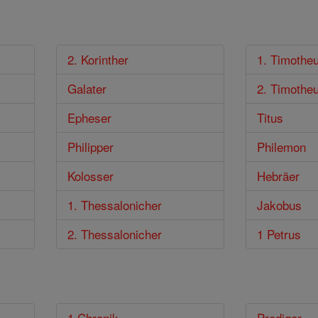
2. Korinther
1. Timothe
Galater
2. Timothe
Epheser
Titus
Philipper
Philemon
Kolosser
Hebräer
1. Thessalonicher
Jakobus
2. Thessalonicher
1 Petrus
1 Chronik
Prediger