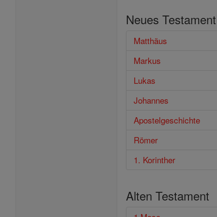
im
Neues Testament
Bibel
Matthäus
Markus
Lukas
Johannes
Apostelgeschichte
Römer
1. Korinther
Alten Testament
1 Mose