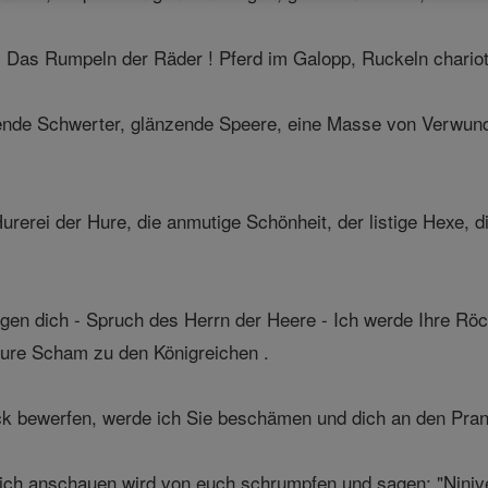
! Das Rumpeln der Räder ! Pferd im Galopp, Ruckeln chariot
kende Schwerter, glänzende Speere, eine Masse von Verwund
rerei der Hure, die anmutige Schönheit, der listige Hexe, 
gen dich - Spruch des Herrn der Heere - Ich werde Ihre Röc
eure Scham zu den Königreichen .
ck bewerfen, werde ich Sie beschämen und dich an den Pran
ich anschauen wird von euch schrumpfen und sagen: "Ninive 