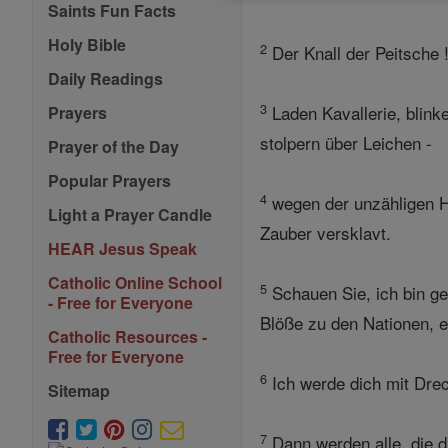
Saints Fun Facts
Holy Bible
2
Der Knall der Peitsche 
Daily Readings
3
Laden Kavallerie, blin
Prayers
stolpern über Leichen -
Prayer of the Day
Popular Prayers
4
wegen der unzähligen Hu
Light a Prayer Candle
Zauber versklavt.
HEAR Jesus Speak
Catholic Online School
5
Schauen Sie, ich bin ge
- Free for Everyone
Blöße zu den Nationen, 
Catholic Resources -
Free for Everyone
6
Ich werde dich mit Dre
Sitemap
7
Dann werden alle, die d