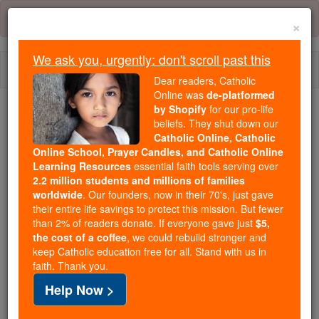
Skip
Error:
No page
to
×
content
We ask you, urgently: don't scroll past this
Togg
Dear readers, Catholic
navi
Online was
de-platformed
by Shopify
for our pro-life
beliefs. They shut down our
Because of You, 2.2 Million
Catholic Online, Catholic
Students Are Being Formed in the
Online School, Prayer Candles, and Catholic Online
Faith
Learning Resources
essential faith tools serving over
2.2 million students and millions of families
Because of generous supporters like you,
worldwide
. Our founders, now in their 70's, just gave
their entire life savings to protect this mission. But fewer
Catholic Online School has already delivered
than 2% of readers donate. If everyone gave just
$5,
free, faithful Catholic education to over 2.2
the cost of a coffee
, we could rebuild stronger and
million students across 193 countries. In an age
keep Catholic education free for all. Stand with us in
of noise and algorithms, you are helping form
faith. Thank you.
souls with truth, prayer, Scripture, and Christ.
Help Now >
If everyone who reads this gave just $5 — the