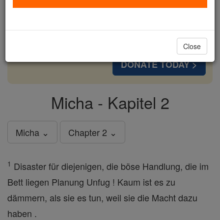
cost of a coffee — we could reach even more
families and keep this life-changing formation
free for all. Be Courageous. Be Catholic. Stand
with us today.
Close
DONATE TODAY >
Micha - Kapitel 2
Micha ⌄
Chapter 2 ⌄
1
Disaster für diejenigen, die böse Handlung, die im
Bett liegen Planung Unfug ! Kaum ist es zu
dämmern, als sie es tun, weil sie die Macht dazu
haben .