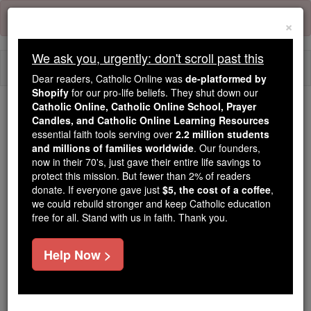
Skip
Error:
No page
to
×
content
We ask you, urgently: don't scroll past this
Togg
Dear readers, Catholic Online was
de-platformed by
navi
Shopify
for our pro-life beliefs. They shut down our
Catholic Online, Catholic Online School, Prayer
We ask you, urgently: don't scroll past this
Candles, and Catholic Online Learning Resources
essential faith tools serving over
2.2 million students
Dear readers, Catholic Online
and millions of families worldwide
. Our founders,
now in their 70's, just gave their entire life savings to
was
de-platformed by Shopify
protect this mission. But fewer than 2% of readers
for our pro-life beliefs. They
donate. If everyone gave just
$5, the cost of a coffee
,
shut down our
Catholic
we could rebuild stronger and keep Catholic education
Online, Catholic Online School, Prayer Candles, and
free for all. Stand with us in faith. Thank you.
essential faith
Catholic Online Learning Resources
tools serving over
2.2 million students and millions of
Help Now >
. Our founders, now in their 70's,
families worldwide
just gave their entire life savings to protect this mission.
But fewer than 2% of readers donate. If everyone gave