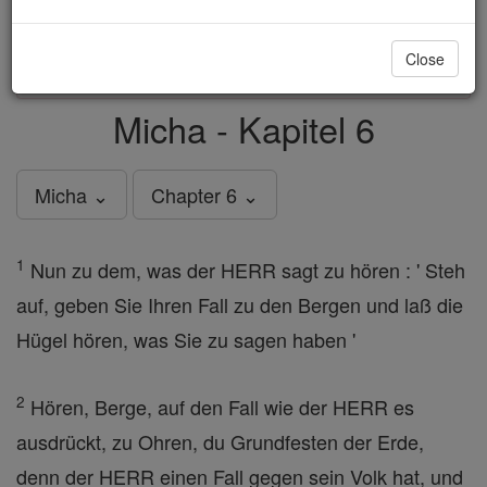
just
, we could rebuild stronger
$5, the cost of a coffee
and keep Catholic education free for all. Stand with us
Close
in faith. Thank you.
DONATE TODAY >
Micha - Kapitel 6
Micha ⌄
Chapter 6 ⌄
1
Nun zu dem, was der HERR sagt zu hören : ' Steh
auf, geben Sie Ihren Fall zu den Bergen und laß die
Hügel hören, was Sie zu sagen haben '
2
Hören, Berge, auf den Fall wie der HERR es
ausdrückt, zu Ohren, du Grundfesten der Erde,
denn der HERR einen Fall gegen sein Volk hat, und