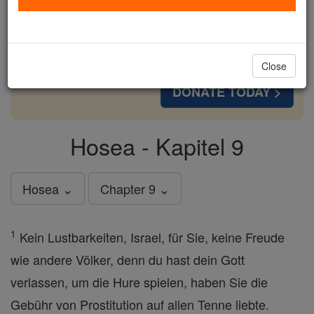
cost of a coffee — we could reach even more
families and keep this life-changing formation
free for all. Be Courageous. Be Catholic. Stand
with us today.
Close
DONATE TODAY >
Hosea - Kapitel 9
Hosea ⌄
Chapter 9 ⌄
1
Kein Lustbarkeiten, Israel, für Sie, keine Freude
wie andere Völker, denn du hast dein Gott
verlassen, um die Hure spielen, haben Sie die
Gebühr von Prostitution auf allen Tenne liebte.