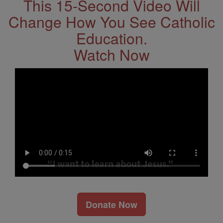
This 15-Second Video Will
Change How You See Catholic
Education.
Watch Now
Donate Now