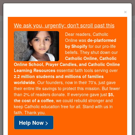
Skip
Error:
No page
to
×
content
We ask you, urgently: don't scroll past this
Togg
Dear readers, Catholic
navi
Online was
de-platformed
by Shopify
for our pro-life
beliefs. They shut down our
Because of You, 2.2 Million
Catholic Online, Catholic
Students Are Being Formed in the
Online School, Prayer Candles, and Catholic Online
Faith
Learning Resources
essential faith tools serving over
2.2 million students and millions of families
Because of generous supporters like you,
worldwide
. Our founders, now in their 70's, just gave
their entire life savings to protect this mission. But fewer
Catholic Online School has already delivered
than 2% of readers donate. If everyone gave just
$5,
free, faithful Catholic education to over 2.2
the cost of a coffee
, we could rebuild stronger and
million students across 193 countries. In an age
keep Catholic education free for all. Stand with us in
of noise and algorithms, you are helping form
faith. Thank you.
souls with truth, prayer, Scripture, and Christ.
Help Now >
If everyone who reads this gave just $5 — the