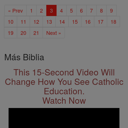
« Prev
1
2
3
4
5
6
7
8
9
10
11
12
13
14
15
16
17
18
19
20
21
Next »
Más Biblia
This 15-Second Video Will
Change How You See Catholic
Education.
Watch Now