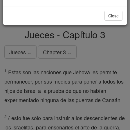
just
, we could rebuild stronger
$5, the cost of a coffee
and keep Catholic education free for all. Stand with us
Close
in faith. Thank you.
DONATE TODAY >
Jueces - Capítulo 3
Jueces ⌄
Chapter 3 ⌄
1
Estas son las naciones que Jehová les permite
permanecer, por sus medios para poner a todos los
hijos de Israel a la prueba de que no habían
experimentado ninguna de las guerras de Canaán
2
( esto fue sólo para instruir a los descendientes de
los israelitas, para enseñarles el arte de la guerra,