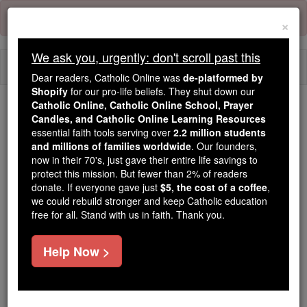
Skip
Error:
No page
to
×
content
We ask you, urgently: don't scroll past this
Togg
Dear readers, Catholic Online was
de-platformed by
navi
Shopify
for our pro-life beliefs. They shut down our
Catholic Online, Catholic Online School, Prayer
We ask you, urgently: don't scroll past this
Candles, and Catholic Online Learning Resources
essential faith tools serving over
2.2 million students
Dear readers, Catholic Online
and millions of families worldwide
. Our founders,
now in their 70's, just gave their entire life savings to
was
de-platformed by Shopify
protect this mission. But fewer than 2% of readers
for our pro-life beliefs. They
donate. If everyone gave just
$5, the cost of a coffee
,
shut down our
Catholic
we could rebuild stronger and keep Catholic education
Online, Catholic Online School, Prayer Candles, and
free for all. Stand with us in faith. Thank you.
essential faith
Catholic Online Learning Resources
tools serving over
2.2 million students and millions of
Help Now >
. Our founders, now in their 70's,
families worldwide
just gave their entire life savings to protect this mission.
But fewer than 2% of readers donate. If everyone gave