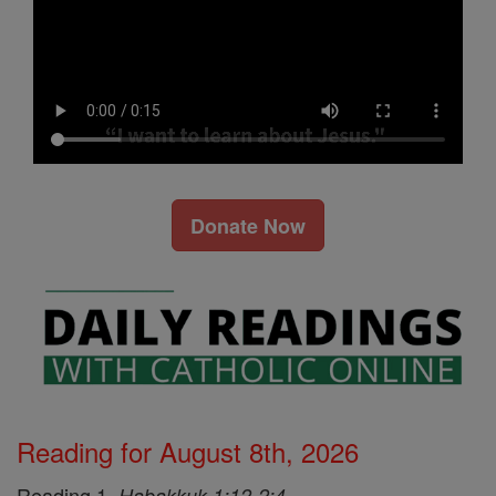
Donate Now
Reading for August 8th, 2026
Reading 1,
Habakkuk 1:12-2:4