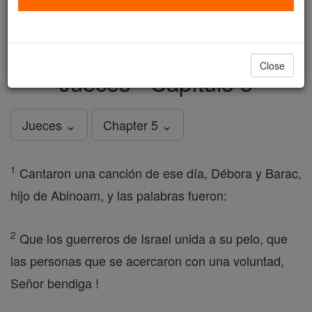
just
, we could rebuild stronger
$5, the cost of a coffee
and keep Catholic education free for all. Stand with us
in faith. Thank you.
DONATE TODAY >
Close
Jueces - Capítulo 5
Jueces ⌄
Chapter 5 ⌄
1
Cantaron una canción de ese día, Débora y Barac,
hijo de Abinoam, y las palabras fueron:
2
Que los guerreros de Israel unida a su pelo, que
las personas que se acercaron con una voluntad,
Señor bendiga !