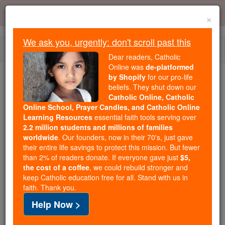
Skip
Error:
No page
to
×
content
We ask you, urgently: don't scroll past this
Togg
Dear readers, Catholic
navi
Online was
de-platformed
by Shopify
for our pro-life
We ask you, urgently: don't scroll past this
beliefs. They shut down our
Catholic Online, Catholic
Dear readers, Catholic Online
Online School, Prayer Candles, and Catholic Online
Learning Resources
essential faith tools serving over
was
de-platformed by Shopify
2.2 million students and millions of families
for our pro-life beliefs. They
worldwide
. Our founders, now in their 70's, just gave
shut down our
Catholic
their entire life savings to protect this mission. But fewer
Online, Catholic Online School, Prayer Candles, and
than 2% of readers donate. If everyone gave just
$5,
the cost of a coffee
, we could rebuild stronger and
essential faith
Catholic Online Learning Resources
keep Catholic education free for all. Stand with us in
tools serving over
2.2 million students and millions of
faith. Thank you.
. Our founders, now in their 70's,
families worldwide
Help Now >
just gave their entire life savings to protect this mission.
But fewer than 2% of readers donate. If everyone gave