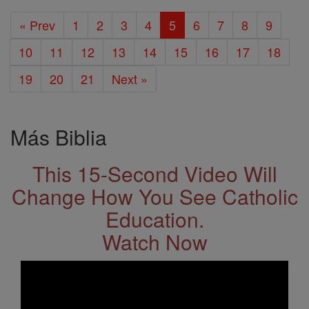
« Prev
1
2
3
4
5
6
7
8
9
10
11
12
13
14
15
16
17
18
19
20
21
Next »
Más Biblia
This 15-Second Video Will
Change How You See Catholic
Education.
Watch Now