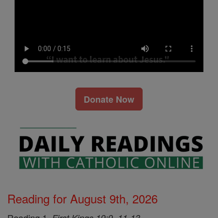
Donate Now
Reading for August 9th, 2026
Reading 1,
First Kings 19:9, 11-13