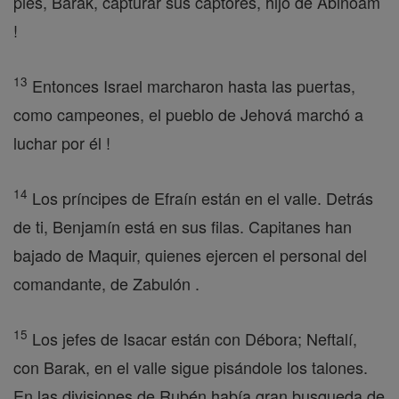
pies, Barak, capturar sus captores, hijo de Abinoam
!
13
Entonces Israel marcharon hasta las puertas,
como campeones, el pueblo de Jehová marchó a
luchar por él !
14
Los príncipes de Efraín están en el valle. Detrás
de ti, Benjamín está en sus filas. Capitanes han
bajado de Maquir, quienes ejercen el personal del
comandante, de Zabulón .
15
Los jefes de Isacar están con Débora; Neftalí,
con Barak, en el valle sigue pisándole los talones.
En las divisiones de Rubén había gran busqueda de