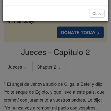
cost of a coffee — we could reach even more
families and keep this life-changing formation
Close
free for all. Be Courageous. Be Catholic. Stand
with us today.
DONATE TODAY >
Jueces - Capítulo 2
Jueces ⌄
Chapter 2 ⌄
1
El ángel de Jehová subió de Gilgal a Betel y dijo:
'Yo te saqué de Egipto, y que llevó a este país, que
prometí con juramento a vuestros padres. Le dije:
"Yo nunca voy a romper mi pacto con vosotros .