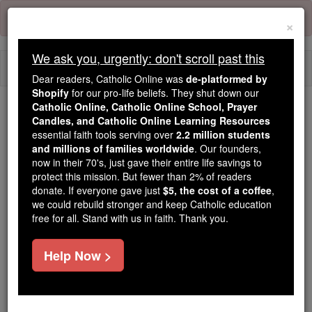
Skip
Error:
No page
to
×
content
We ask you, urgently: don't scroll past this
Togg
Dear readers, Catholic Online was
de-platformed by
navi
Shopify
for our pro-life beliefs. They shut down our
Catholic Online, Catholic Online School, Prayer
Candles, and Catholic Online Learning Resources
Because of You, 2.2 Million
essential faith tools serving over
2.2 million students
Students Are Being Formed in the
and millions of families worldwide
. Our founders,
Faith
now in their 70's, just gave their entire life savings to
protect this mission. But fewer than 2% of readers
Because of generous supporters like you,
donate. If everyone gave just
$5, the cost of a coffee
,
we could rebuild stronger and keep Catholic education
Catholic Online School has already delivered
free for all. Stand with us in faith. Thank you.
free, faithful Catholic education to over 2.2
million students across 193 countries. In an age
Help Now >
of noise and algorithms, you are helping form
souls with truth, prayer, Scripture, and Christ.
If everyone who reads this gave just $5 — the