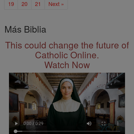
19
20
21
Next »
Más Biblia
This could change the future of
Catholic Online.
Watch Now