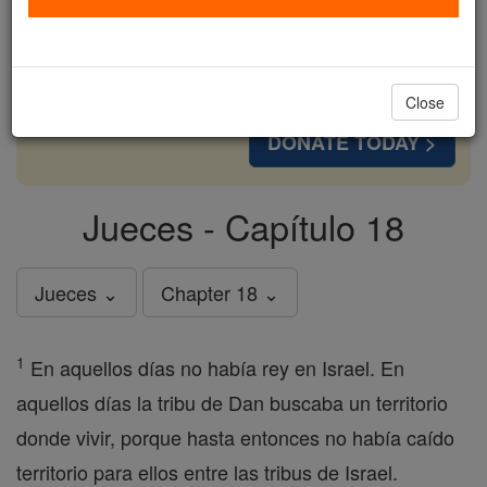
cost of a coffee — we could reach even more
families and keep this life-changing formation
free for all. Be Courageous. Be Catholic. Stand
with us today.
Close
DONATE TODAY >
Jueces - Capítulo 18
Jueces ⌄
Chapter 18 ⌄
1
En aquellos días no había rey en Israel. En
aquellos días la tribu de Dan buscaba un territorio
donde vivir, porque hasta entonces no había caído
territorio para ellos entre las tribus de Israel.