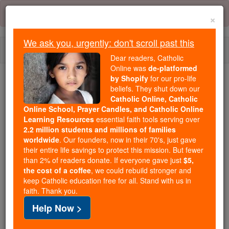
Skip
Error:
No page
to
×
content
We ask you, urgently: don't scroll past this
Togg
Dear readers, Catholic
navi
Online was
de-platformed
by Shopify
for our pro-life
beliefs. They shut down our
Because of You, 2.2 Million
Catholic Online, Catholic
Students Are Being Formed in the
Online School, Prayer Candles, and Catholic Online
Faith
Learning Resources
essential faith tools serving over
2.2 million students and millions of families
Because of generous supporters like you,
worldwide
. Our founders, now in their 70's, just gave
their entire life savings to protect this mission. But fewer
Catholic Online School has already delivered
than 2% of readers donate. If everyone gave just
$5,
free, faithful Catholic education to over 2.2
the cost of a coffee
, we could rebuild stronger and
million students across 193 countries. In an age
keep Catholic education free for all. Stand with us in
of noise and algorithms, you are helping form
faith. Thank you.
souls with truth, prayer, Scripture, and Christ.
Help Now >
If everyone who reads this gave just $5 — the