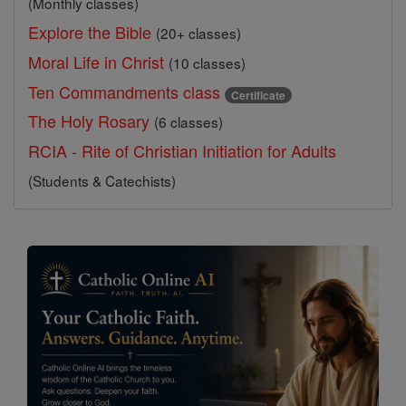
(Monthly classes)
Explore the Bible
(20+ classes)
Moral Life in Christ
(10 classes)
Ten Commandments class
Certificate
The Holy Rosary
(6 classes)
RCIA - Rite of Christian Initiation for Adults
(Students & Catechists)