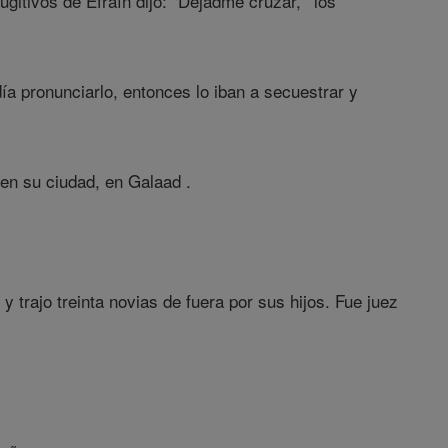
itivos de Efraín dijo: "Dejadme cruzar, ' los
día pronunciarlo, entonces lo iban a secuestrar y
 en su ciudad, en Galaad .
 y trajo treinta novias de fuera por sus hijos. Fue juez