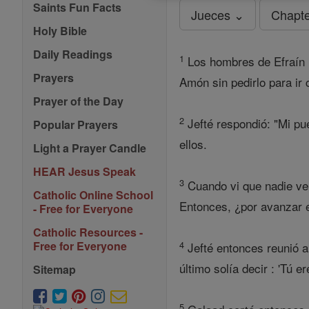
Saints Fun Facts
Jueces ⌄
Chapte
Holy Bible
Daily Readings
1
Los hombres de Efraín m
Prayers
Amón sin pedirlo para ir
Prayer of the Day
2
Jefté respondió: "Mi pu
Popular Prayers
ellos.
Light a Prayer Candle
HEAR Jesus Speak
3
Cuando vi que nadie ven
Catholic Online School
Entonces, ¿por avanzar e
- Free for Everyone
Catholic Resources -
4
Free for Everyone
Jefté entonces reunió a
último solía decir : 'Tú 
Sitemap
5