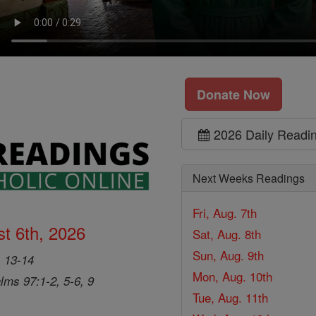
Donate Now
2026 Daily Readi
Next Weeks Readings
Fri, Aug. 7th
t 6th, 2026
Sat, Aug. 8th
Sun, Aug. 9th
, 13-14
Mon, Aug. 10th
lms 97:1-2, 5-6, 9
Tue, Aug. 11th