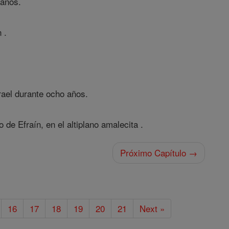
 años.
 .
rael durante ocho años.
o de Efraín, en el altiplano amalecita .
Próximo Capítulo →
16
17
18
19
20
21
Next »