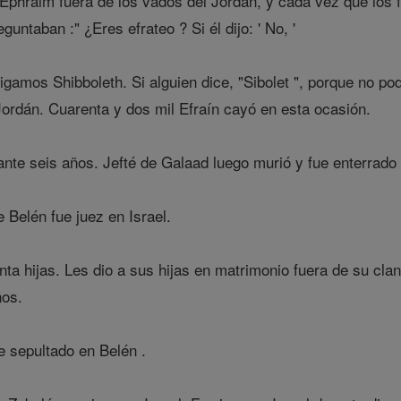
phraim fuera de los vados del Jordán, y cada vez que los fug
untaban :" ¿Eres efrateo ? Si él dijo: ' No, '
digamos Shibboleth. Si alguien dice, "Sibolet ", porque no po
Jordán. Cuarenta y dos mil Efraín cayó en esta ocasión.
ante seis años. Jefté de Galaad luego murió y fue enterrado
 Belén fue juez en Israel.
inta hijas. Les dio a sus hijas en matrimonio fuera de su clan
ños.
e sepultado en Belén .