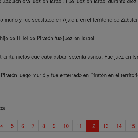
Zabulón era juez en Israel. Fue juez en Israel durante diez
 murió y fue sepultado en Ajalón, en el territorio de Zabulón
jo de Hillel de Piratón fue juez en Israel.
 treinta nietos que cabalgaban setenta asnos. Fue juez en Is
Piratón luego murió y fue enterrado en Piratón en el territori
os
4
5
6
7
8
9
10
11
12
13
14
15