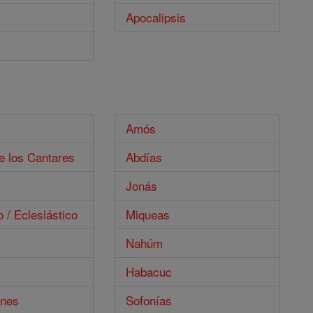
Apocalipsis
s
Amós
e los Cantares
Abdías
Jonás
o / Eclesiástico
Miqueas
Nahúm
Habacuc
ones
Sofonías