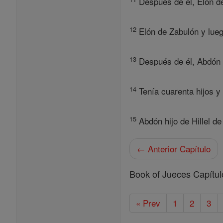
Después de él, Elón de 
12
Elón de Zabulón y luego
13
Después de él, Abdón hi
14
Tenía cuarenta hijos y
15
Abdón hijo de Hillel de 
← Anterior Capítulo
Book of Jueces Capítul
« Prev
1
2
3