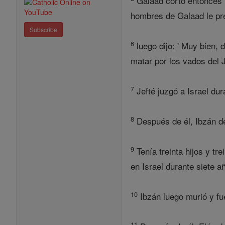
Galaad cortó entonces E
hombres de Galaad le preg
Subscribe
6
luego dijo: ' Muy bien, 
matar por los vados del 
7
Jefté juzgó a Israel dur
8
Después de él, Ibzán de
9
Tenía treinta hijos y tre
en Israel durante siete a
10
Ibzán luego murió y fu
11