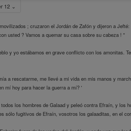
r 12 ⌄
ovilizados ; cruzaron el Jordán de Zafón y dijeron a Jefté: 
 con usted ? Vamos a quemar su casa sobre su cabeza ! "
eblo y yo estábamos en grave conflicto con los amonitas. T
ía a rescatarme, me llevé a mi vida en mis manos y marché 
n mí hoy para hacer la guerra a mí? '
 todos los hombres de Galaad y peleó contra Efraín, y los 
eres sólo fugitivos de Efraín, vosotros los galaaditas, en el 