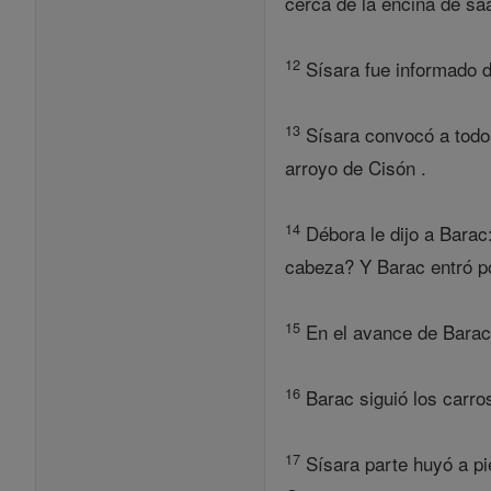
cerca de la encina de sa
12
Sísara fue informado 
13
Sísara convocó a todos
arroyo de Cisón .
14
Débora le dijo a Barac
cabeza? Y Barac entró po
15
En el avance de Barac, 
16
Barac siguió los carros
17
Sísara parte huyó a pi