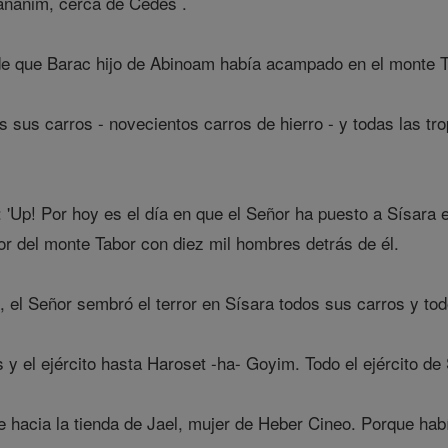
ananim, cerca de Cedes .
de que Barac hijo de Abinoam había acampado en el monte T
 sus carros - novecientos carros de hierro - y todas las tr
: 'Up! Por hoy es el día en que el Señor ha puesto a Sísar
r del monte Tabor con diez mil hombres detrás de él.
el Señor sembró el terror en Sísara todos sus carros y todo 
 y el ejército hasta Haroset -ha- Goyim. Todo el ejército de
e hacia la tienda de Jael, mujer de Heber Cineo. Porque hab