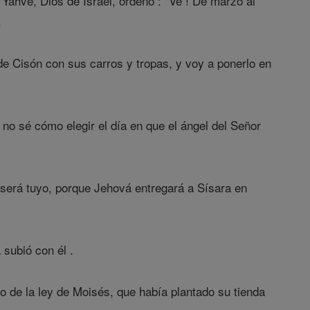
 Yahvé, Dios de Israel, ordenó : "Ve ! De marzo al
.
 de Cisón con sus carros y tropas, y voy a ponerlo en
o no sé cómo elegir el día en que el ángel del Señor
no será tuyo, porque Jehová entregará a Sísara en
subió con él .
o de la ley de Moisés, que había plantado su tienda