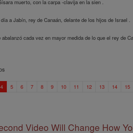
Sísara muerto, con la carpa -clavija en la sien .
día a Jabín, rey de Canaán, delante de los hijos de Israel .
se abalanzó cada vez en mayor medida de lo que el rey de Ca
os
4
5
6
7
8
9
10
11
12
13
14
15
econd Video Will Change How You