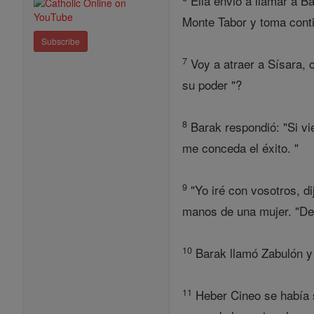
Ella envió a llamar a Ba
Monte Tabor y toma contig
Subscribe
7
Voy a atraer a Sísara, c
su poder "?
8
Barak respondió: "Si vie
me conceda el éxito. "
9
"Yo iré con vosotros, di
manos de una mujer. "De
10
Barak llamó Zabulón y 
11
Heber Cineo se había s