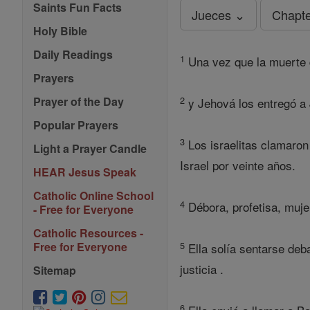
Saints Fun Facts
Jueces ⌄
Chapte
Holy Bible
Daily Readings
1
Una vez que la muerte d
Prayers
2
Prayer of the Day
y Jehová los entregó a J
Popular Prayers
3
Los israelitas clamaron 
Light a Prayer Candle
Israel por veinte años.
HEAR Jesus Speak
Catholic Online School
4
Débora, profetisa, muje
- Free for Everyone
Catholic Resources -
5
Free for Everyone
Ella solía sentarse deba
justicia .
Sitemap
6