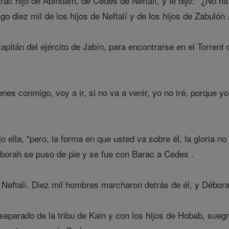
rac hijo de Abinoam, de Cedes de Neftalí, y le dijo: ' ¿No ha
o diez mil de los hijos de Neftalí y de los hijos de Zabulón 
apitán del ejército de Jabín, para encontrarse en el Torrent
nes conmigo, voy a ir, si no va a venir, yo no iré, porque y
jo ella, "pero, la forma en que usted va sobre él, la gloria 
borah se puso de pie y se fue con Barac a Cedes .
Neftalí. Diez mil hombres marcharon detrás de él, y Débora 
eparado de la tribu de Kain y con los hijos de Hobab, suegr