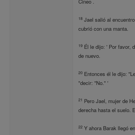
Cineo .
18
Jael salió al encuentro
cubrió con una manta.
19
Él le dijo: ' Por favor
de nuevo.
20
Entonces él le dijo: "L
"decir: "No." '
21
Pero Jael, mujer de He
derecha hasta el suelo. 
22
Y ahora Barak llegó en 