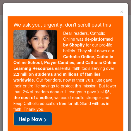
Skip
Error:
No page
to
×
content
We ask you, urgently: don't scroll past this
Togg
Dear readers, Catholic
navi
Online was
de-platformed
by Shopify
for our pro-life
beliefs. They shut down our
Because of You, 2.2 Million
Catholic Online, Catholic
Students Are Being Formed in the
Online School, Prayer Candles, and Catholic Online
Faith
Learning Resources
essential faith tools serving over
2.2 million students and millions of families
Because of generous supporters like you,
worldwide
. Our founders, now in their 70's, just gave
their entire life savings to protect this mission. But fewer
Catholic Online School has already delivered
than 2% of readers donate. If everyone gave just
$5,
free, faithful Catholic education to over 2.2
the cost of a coffee
, we could rebuild stronger and
million students across 193 countries. In an age
keep Catholic education free for all. Stand with us in
of noise and algorithms, you are helping form
faith. Thank you.
souls with truth, prayer, Scripture, and Christ.
Help Now >
If everyone who reads this gave just $5 — the