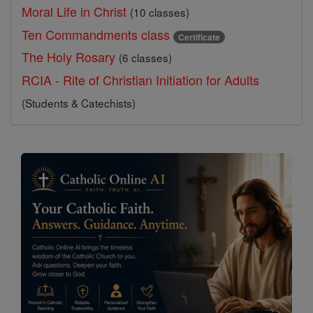
Moral Life in Christ
(10 classes)
Ten Commandments class
Certificate
The Holy Rosary
(6 classes)
RCIA - Rite of Christian Initiation for Adults
(Students & Catechists)