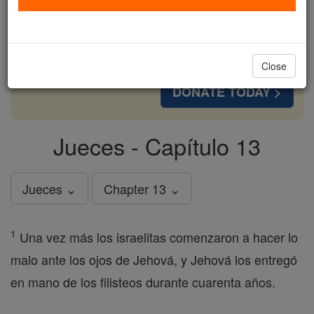
cost of a coffee — we could reach even more
families and keep this life-changing formation
free for all. Be Courageous. Be Catholic. Stand
with us today.
Close
DONATE TODAY >
Jueces - Capítulo 13
Jueces ⌄
Chapter 13 ⌄
1
Una vez más los israelitas comenzaron a hacer lo
malo ante los ojos de Jehová, y Jehová los entregó
en mano de los filisteos durante cuarenta años.