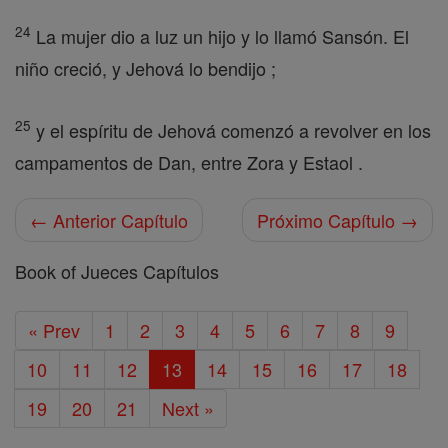
24
La mujer dio a luz un hijo y lo llamó Sansón. El
niño creció, y Jehová lo bendijo ;
25
y el espíritu de Jehová comenzó a revolver en los
campamentos de Dan, entre Zora y Estaol .
← Anterior Capítulo
Próximo Capítulo →
Book of Jueces Capítulos
« Prev
1
2
3
4
5
6
7
8
9
10
11
12
13
14
15
16
17
18
19
20
21
Next »