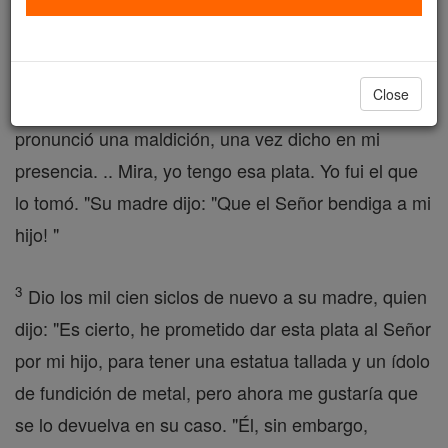
Micayehu .
2
Le dijo a su madre: "Los mil cien siclos de plata
Close
que te fueron hurtados, y sobre el cual usted
pronunció una maldición, una vez dicho en mi
presencia. .. Mira, yo tengo esa plata. Yo fui el que
lo tomó. "Su madre dijo: "Que el Señor bendiga a mi
hijo! "
3
Dio los mil cien siclos de nuevo a su madre, quien
dijo: "Es cierto, he prometido dar esta plata al Señor
por mi hijo, para tener una estatua tallada y un ídolo
de fundición de metal, pero ahora me gustaría que
se lo devuelva en su caso. "Él, sin embargo,