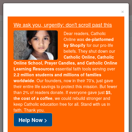
Skip
Error:
No page
to
×
content
We ask you, urgently: don't scroll past this
Togg
Dear readers, Catholic
navi
Online was
de-platformed
by Shopify
for our pro-life
Trending:
beliefs. They shut down our
Catholic Online, Catholic
Daily Reading for Thursday, October ...
Online School, Prayer Candles, and Catholic Online
Today's Reading
The Mysteries of the Rosary
Learning Resources
essential faith tools serving over
2.2 million students and millions of families
worldwide
. Our founders, now in their 70's, just gave
Jueces - Capítulo 17
their entire life savings to protect this mission. But fewer
than 2% of readers donate. If everyone gave just
$5,
the cost of a coffee
, we could rebuild stronger and
keep Catholic education free for all. Stand with us in
Jueces ⌄
Chapter 17 ⌄
faith. Thank you.
Help Now >
1
En la sierra de Efraín había un hombre llamado