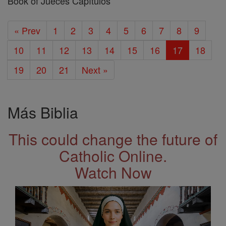
Book of Jueces Capítulos
« Prev
1
2
3
4
5
6
7
8
9
10
11
12
13
14
15
16
17
18
19
20
21
Next »
Más Biblia
This could change the future of
Catholic Online.
Watch Now