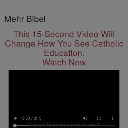
Mehr Bibel
This 15-Second Video Will
Change How You See Catholic
Education.
Watch Now