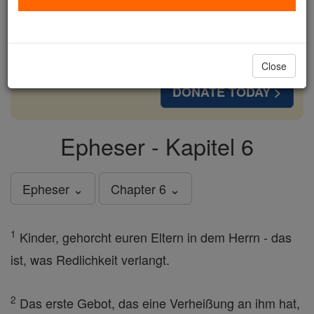
cost of a coffee — we could reach even more
families and keep this life-changing formation
free for all. Be Courageous. Be Catholic. Stand
with us today.
Close
DONATE TODAY >
Epheser - Kapitel 6
Epheser ⌄
Chapter 6 ⌄
1
Kinder, gehorcht euren Eltern in dem Herrn - das
ist, was Redlichkeit verlangt.
2
Das erste Gebot, das eine Verheißung an ihm hat,