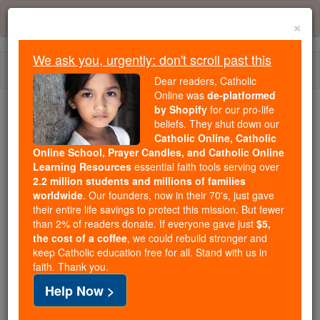
Skip
Error:
No page
to
×
content
We ask you, urgently: don't scroll past this
Togg
Dear readers, Catholic
navi
Online was
de-platformed
by Shopify
for our pro-life
beliefs. They shut down our
Because of You, 2.2 Million
Catholic Online, Catholic
Students Are Being Formed in the
Online School, Prayer Candles, and Catholic Online
Faith
Learning Resources
essential faith tools serving over
2.2 million students and millions of families
Because of generous supporters like you,
worldwide
. Our founders, now in their 70's, just gave
their entire life savings to protect this mission. But fewer
Catholic Online School has already delivered
than 2% of readers donate. If everyone gave just
$5,
free, faithful Catholic education to over 2.2
the cost of a coffee
, we could rebuild stronger and
million students across 193 countries. In an age
keep Catholic education free for all. Stand with us in
of noise and algorithms, you are helping form
faith. Thank you.
souls with truth, prayer, Scripture, and Christ.
Help Now >
If everyone who reads this gave just $5 — the