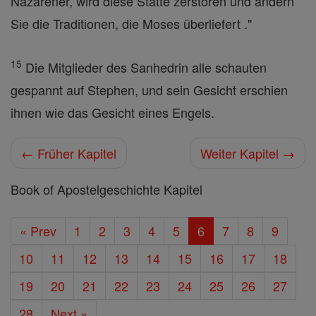
Nazarener, wird diese Stätte zerstören und ändern
Sie die Traditionen, die Moses überliefert ."
15
Die Mitglieder des Sanhedrin alle schauten
gespannt auf Stephen, und sein Gesicht erschien
ihnen wie das Gesicht eines Engels.
← Früher Kapitel
Weiter Kapitel →
Book of Apostelgeschichte Kapitel
« Prev
1
2
3
4
5
6
7
8
9
10
11
12
13
14
15
16
17
18
19
20
21
22
23
24
25
26
27
28
Next »