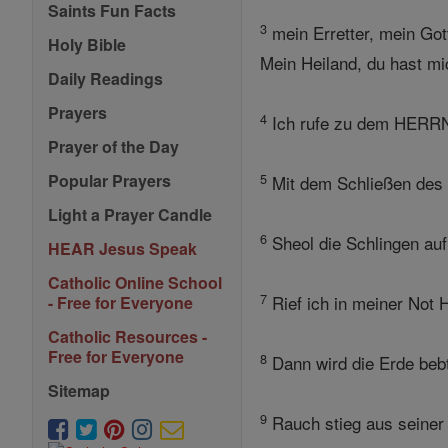
Saints Fun Facts
3
mein Erretter, mein Got
Holy Bible
Mein Heiland, du hast mi
Daily Readings
Prayers
4
Ich rufe zu dem HERRN, 
Prayer of the Day
5
Popular Prayers
Mit dem Schließen des T
Light a Prayer Candle
6
Sheol die Schlingen auf 
HEAR Jesus Speak
Catholic Online School
7
Rief ich in meiner Not 
- Free for Everyone
Catholic Resources -
Free for Everyone
8
Dann wird die Erde bebt
Sitemap
9
Rauch stieg aus seiner