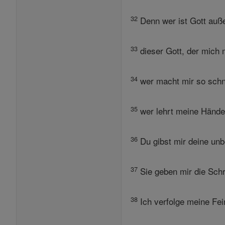
32
Denn wer ist Gott außer
33
dieser Gott, der mich 
34
wer macht mir so schne
35
wer lehrt meine Händ
36
Du gibst mir deine unb
37
Sie geben mir die Schr
38
Ich verfolge meine Fein