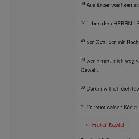
46
Ausländer wachsen sch
47
Leben dem HERRN ! Seli
48
der Gott, der mir Rach
49
wer nimmt mich weg von
Gewalt.
50
Darum will ich dich lo
51
Er rettet seinen König,
← Früher Kapitel