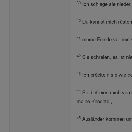
39
Ich schlage sie nieder,
40
Du kannst mich rüsten 
41
meine Feinde vor mir z
42
Sie schreien, es ist n
43
Ich bröckeln sie wie d
44
Sie befreien mich von d
meine Knechte ,
45
Ausländer kommen umwi