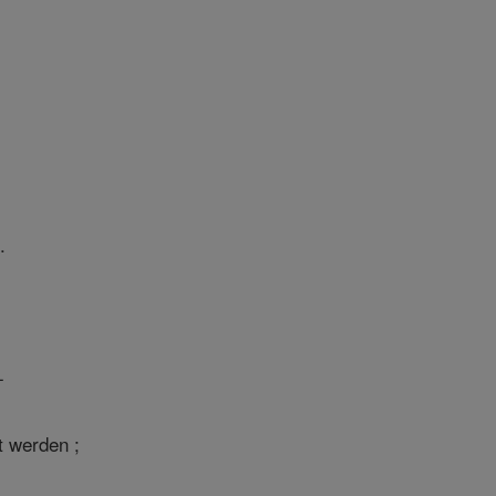
.
-
t werden ;