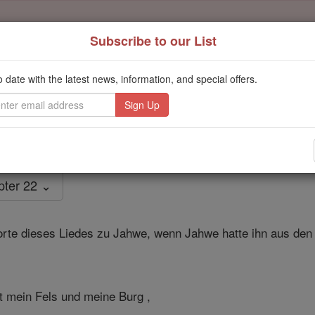
Subscribe to our List
Daily Reading for Thursday, October ...
Today's Reading
o date with the latest news, information, and special offers.
ies of the Rosary
2 Samuel - Kapit
pter 22 ⌄
rte dieses Liedes zu Jahwe, wenn Jahwe hatte ihn aus den 
t mein Fels und meine Burg ,