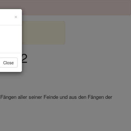
×
el 22
Close
Fängen aller seiner Feinde und aus den Fängen der