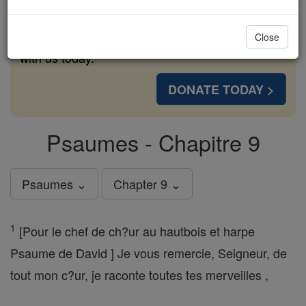
cost of a coffee — we could reach even more
families and keep this life-changing formation
Close
free for all. Be Courageous. Be Catholic. Stand
with us today.
DONATE TODAY >
Psaumes - Chapitre 9
Psaumes ⌄
Chapter 9 ⌄
1
[Pour le chef de ch?ur au hautbois et harpe
Psaume de David ] Je vous remercie, Seigneur, de
tout mon c?ur, je raconte toutes tes merveilles ,