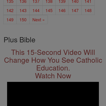
135
136
137
138
139
140
141
142
143
144
145
146
147
148
149
150
Next »
Plus Bible
This 15-Second Video Will
Change How You See Catholic
Education.
Watch Now