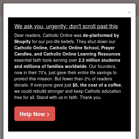
Skip
Error:
No page
to
×
content
We ask you, urgently: don't scroll past this
Togg
Dear readers, Catholic Online was
de-platformed by
navi
Shopify
for our pro-life beliefs. They shut down our
Catholic Online, Catholic Online School, Prayer
Candles, and Catholic Online Learning Resources
Because of You, 2.2 Million
essential faith tools serving over
2.2 million students
Students Are Being Formed in the
and millions of families worldwide
. Our founders,
Faith
now in their 70's, just gave their entire life savings to
protect this mission. But fewer than 2% of readers
Because of generous supporters like you,
donate. If everyone gave just
$5, the cost of a coffee
,
we could rebuild stronger and keep Catholic education
Catholic Online School has already delivered
free for all. Stand with us in faith. Thank you.
free, faithful Catholic education to over 2.2
million students across 193 countries. In an age
Help Now >
of noise and algorithms, you are helping form
souls with truth, prayer, Scripture, and Christ.
If everyone who reads this gave just $5 — the