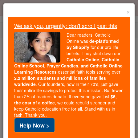
Skip
Error:
No page
to
×
content
We ask you, urgently: don't scroll past this
Togg
Dear readers, Catholic
navi
Online was
de-platformed
by Shopify
for our pro-life
Trending:
beliefs. They shut down our
Catholic Online, Catholic
Daily Reading for Thursday, October ...
Online School, Prayer Candles, and Catholic Online
Today's Reading
The Mysteries of the Rosary
Learning Resources
essential faith tools serving over
2.2 million students and millions of families
worldwide
. Our founders, now in their 70's, just gave
Psaumes - Chapitre 121
their entire life savings to protect this mission. But fewer
than 2% of readers donate. If everyone gave just
$5,
the cost of a coffee
, we could rebuild stronger and
keep Catholic education free for all. Stand with us in
Psaumes ⌄
Chapter 121 ⌄
faith. Thank you.
Help Now >
1
[ Cantique des degrés ] Je lève mes yeux vers les