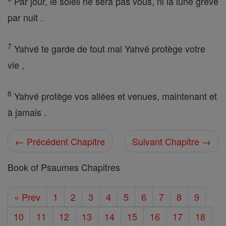
Par jour, le soleil ne sera pas vous, ni la lune grève
par nuit .
7
Yahvé te garde de tout mal Yahvé protège votre
vie ,
8
Yahvé protège vos allées et venues, maintenant et
à jamais .
← Précédent Chapitre
Suivant Chapitre →
Book of Psaumes Chapitres
« Prev
1
2
3
4
5
6
7
8
9
10
11
12
13
14
15
16
17
18