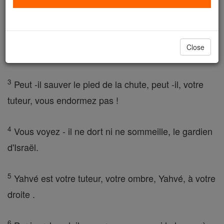
montagnes, où est mon aide pour venir?
2
Le secours me vient de l'Eternel qui a fait les cieux
Close
et la terre.
3
Peut -il sauver le pied de la chute, peut -il, votre
tuteur, vous endormez pas !
4
Vous voyez - il ne dort ni ne sommeille, le gardien
d'Israël.
5
Yahvé est votre tuteur, votre ombre, Yahvé, à votre
droite .
6