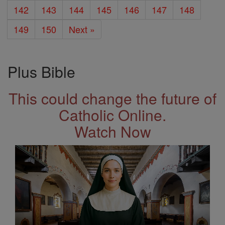
142
143
144
145
146
147
148
149
150
Next »
Plus Bible
This could change the future of
Catholic Online.
Watch Now