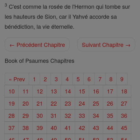
3
C'est comme la rosée de l'Hermon qui tombe sur
les hauteurs de Sion, car il Yahvé accorde sa
bénédiction, la vie éternelle.
← Précédent Chapitre
Suivant Chapitre →
Book of Psaumes Chapitres
« Prev
1
2
3
4
5
6
7
8
9
10
11
12
13
14
15
16
17
18
19
20
21
22
23
24
25
26
27
28
29
30
31
32
33
34
35
36
37
38
39
40
41
42
43
44
45
46
47
48
49
50
51
52
53
54