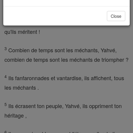
vengeance, de briller !
Close
2
Lève-toi, juge du monde, redonner la fierté ce
qu'ils méritent !
3
Combien de temps sont les méchants, Yahvé,
combien de temps sont les méchants de triompher ?
4
Ils fanfaronnades et vantardise, ils affichent, tous
les méchants .
5
Ils écrasent ton peuple, Yahvé, ils oppriment ton
héritage ,
6