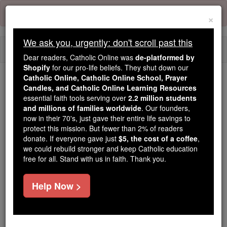
Skip
Error:
No page
to
×
content
We ask you, urgently: don't scroll past this
Togg
Dear readers, Catholic Online was
de-platformed by
navi
Shopify
for our pro-life beliefs. They shut down our
Catholic Online, Catholic Online School, Prayer
Trending:
Candles, and Catholic Online Learning Resources
essential faith tools serving over
2.2 million students
Daily Reading for Thursday, October ...
and millions of families worldwide
. Our founders,
Today's Reading
The Mysteries of the Rosary
now in their 70's, just gave their entire life savings to
protect this mission. But fewer than 2% of readers
donate. If everyone gave just
$5, the cost of a coffee
,
Psaumes - Chapitre 94
we could rebuild stronger and keep Catholic education
free for all. Stand with us in faith. Thank you.
Psaumes ⌄
Chapter 94 ⌄
Help Now >
1
Dieu des vengeances, Yahvé, Dieu de la