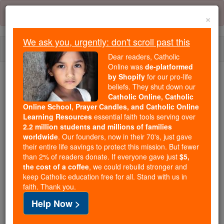
Skip
Error:
No page
to
×
content
We ask you, urgently: don't scroll past this
Togg
Dear readers, Catholic
navi
Online was
de-platformed
by Shopify
for our pro-life
We ask you, urgently: don't scroll past this
beliefs. They shut down our
Catholic Online, Catholic
Dear readers, Catholic Online
Online School, Prayer Candles, and Catholic Online
Learning Resources
essential faith tools serving over
was
de-platformed by Shopify
2.2 million students and millions of families
for our pro-life beliefs. They
worldwide
. Our founders, now in their 70's, just gave
shut down our
Catholic
their entire life savings to protect this mission. But fewer
Online, Catholic Online School, Prayer Candles, and
than 2% of readers donate. If everyone gave just
$5,
the cost of a coffee
, we could rebuild stronger and
essential faith
Catholic Online Learning Resources
keep Catholic education free for all. Stand with us in
tools serving over
2.2 million students and millions of
faith. Thank you.
. Our founders, now in their 70's,
families worldwide
Help Now >
just gave their entire life savings to protect this mission.
But fewer than 2% of readers donate. If everyone gave