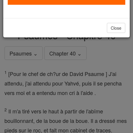
just
, we could rebuild stronger
$5, the cost of a coffee
and keep Catholic education free for all. Stand with us
in faith. Thank you.
DONATE TODAY >
Close
Psaumes - Chapitre 40
Psaumes ⌄
Chapter 40 ⌄
1
[Pour le chef de ch?ur de David Psaume ] J'ai
attendu, j'ai attendu pour Yahvé, puis il se pencha
vers moi et a entendu mon cri à l'aide .
2
Il m'a tiré vers le haut à partir de l'abîme
bouillonnant, de la boue de la boue. Il a dressé mes
pieds sur le roc, et fait mon cabinet de traces.