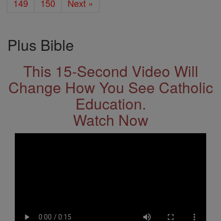
149
150
Next »
Plus Bible
This 15-Second Video Will
Change How You See Catholic
Education.
Watch Now