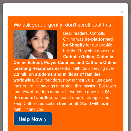
Skip
Error:
No page
to
×
content
We ask you, urgently: don't scroll past this
Togg
Dear readers, Catholic
navi
Online was
de-platformed
by Shopify
for our pro-life
beliefs. They shut down our
Because of You, 2.2 Million
Catholic Online, Catholic
Students Are Being Formed in the
Online School, Prayer Candles, and Catholic Online
Faith
Learning Resources
essential faith tools serving over
2.2 million students and millions of families
Because of generous supporters like you,
worldwide
. Our founders, now in their 70's, just gave
their entire life savings to protect this mission. But fewer
Catholic Online School has already delivered
than 2% of readers donate. If everyone gave just
$5,
free, faithful Catholic education to over 2.2
the cost of a coffee
, we could rebuild stronger and
million students across 193 countries. In an age
keep Catholic education free for all. Stand with us in
of noise and algorithms, you are helping form
faith. Thank you.
souls with truth, prayer, Scripture, and Christ.
Help Now >
If everyone who reads this gave just $5 — the