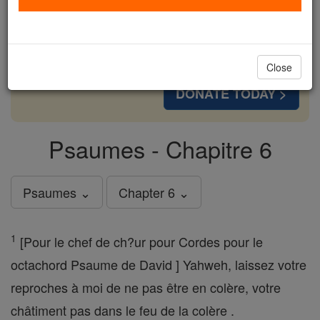
cost of a coffee — we could reach even more
families and keep this life-changing formation
free for all. Be Courageous. Be Catholic. Stand
with us today.
Close
DONATE TODAY >
Psaumes - Chapitre 6
Psaumes ⌄
Chapter 6 ⌄
1
[Pour le chef de ch?ur pour Cordes pour le
octachord Psaume de David ] Yahweh, laissez votre
reproches à moi de ne pas être en colère, votre
châtiment pas dans le feu de la colère .