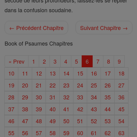
secoué de leurs profondeurs, laissez-les se replier
dans la confusion soudaine.
← Précédent Chapitre
Suivant Chapitre →
Book of Psaumes Chapitres
« Prev
1
2
3
4
5
6
7
8
9
10
11
12
13
14
15
16
17
18
19
20
21
22
23
24
25
26
27
28
29
30
31
32
33
34
35
36
37
38
39
40
41
42
43
44
45
46
47
48
49
50
51
52
53
54
55
56
57
58
59
60
61
62
63