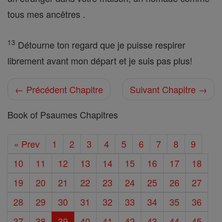
tous mes ancêtres .
13
Détourne ton regard que je puisse respirer
librement avant mon départ et je suis pas plus!
← Précédent Chapitre
Suivant Chapitre →
Book of Psaumes Chapitres
« Prev
1
2
3
4
5
6
7
8
9
10
11
12
13
14
15
16
17
18
19
20
21
22
23
24
25
26
27
28
29
30
31
32
33
34
35
36
37
38
39
40
41
42
43
44
45