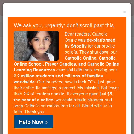
Skip
Error:
No page
to
×
content
We ask you, urgently: don't scroll past this
Togg
Dear readers, Catholic
navi
Online was
de-platformed
by Shopify
for our pro-life
beliefs. They shut down our
Because of You, 2.2 Million
Catholic Online, Catholic
Students Are Being Formed in the
Online School, Prayer Candles, and Catholic Online
Faith
Learning Resources
essential faith tools serving over
2.2 million students and millions of families
Because of generous supporters like you,
worldwide
. Our founders, now in their 70's, just gave
their entire life savings to protect this mission. But fewer
Catholic Online School has already delivered
than 2% of readers donate. If everyone gave just
$5,
free, faithful Catholic education to over 2.2
the cost of a coffee
, we could rebuild stronger and
million students across 193 countries. In an age
keep Catholic education free for all. Stand with us in
of noise and algorithms, you are helping form
faith. Thank you.
souls with truth, prayer, Scripture, and Christ.
Help Now >
If everyone who reads this gave just $5 — the