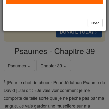
cost of a coffee — we could reach even more
families and keep this life-changing formation
free for all. Be Courageous. Be Catholic. Stand
with us today.
Close
DONATE TODAY >
Psaumes - Chapitre 39
Psaumes ⌄
Chapter 39 ⌄
1
[Pour le chef de choeur Pour Jéduthun Psaume de
David ] J'ai dit : «Je vais voir comment je me
comporte de telle sorte que je ne pèche pas par ma
langue. Je vais garder une muselière sur ma