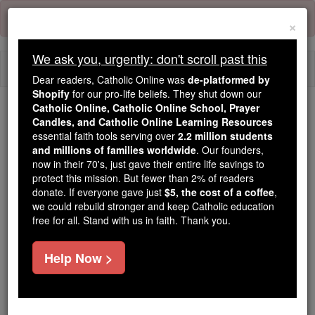
Skip
Error:
No page
to
×
content
We ask you, urgently: don't scroll past this
Togg
Dear readers, Catholic Online was
de-platformed by
navi
Shopify
for our pro-life beliefs. They shut down our
Catholic Online, Catholic Online School, Prayer
We ask you, urgently: don't scroll past this
Candles, and Catholic Online Learning Resources
essential faith tools serving over
2.2 million students
Dear readers, Catholic Online
and millions of families worldwide
. Our founders,
now in their 70's, just gave their entire life savings to
was
de-platformed by Shopify
protect this mission. But fewer than 2% of readers
for our pro-life beliefs. They
donate. If everyone gave just
$5, the cost of a coffee
,
shut down our
Catholic
we could rebuild stronger and keep Catholic education
Online, Catholic Online School, Prayer Candles, and
free for all. Stand with us in faith. Thank you.
essential faith
Catholic Online Learning Resources
tools serving over
2.2 million students and millions of
Help Now >
. Our founders, now in their 70's,
families worldwide
just gave their entire life savings to protect this mission.
But fewer than 2% of readers donate. If everyone gave