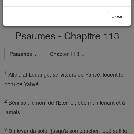
just
, we could rebuild stronger
$5, the cost of a coffee
and keep Catholic education free for all. Stand with us
Close
in faith. Thank you.
DONATE TODAY >
Psaumes - Chapitre 113
Psaumes ⌄
Chapter 113 ⌄
1
Alléluia! Louange, serviteurs de Yahvé, louent le
nom de Yahvé.
2
Béni soit le nom de l'Éternel, dès maintenant et à
jamais.
3
Du lever du soleil jusqu'à son coucher, loué soit le