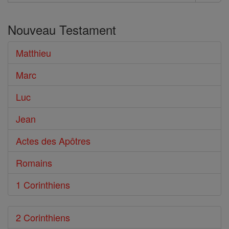
Rechercher
dans
Nouveau Testament
le
Bible
Matthieu
Marc
Luc
Jean
Actes des Apôtres
Romains
1 Corinthiens
2 Corinthiens