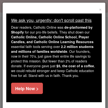
Skip
Error:
No page
to
×
content
We ask you, urgently: don't scroll past this
Togg
Dear readers, Catholic Online was
de-platformed by
navi
Shopify
for our pro-life beliefs. They shut down our
Catholic Online, Catholic Online School, Prayer
Candles, and Catholic Online Learning Resources
Because of You, 2.2 Million
essential faith tools serving over
2.2 million students
Students Are Being Formed in the
and millions of families worldwide
. Our founders,
Faith
now in their 70's, just gave their entire life savings to
protect this mission. But fewer than 2% of readers
Because of generous supporters like you,
donate. If everyone gave just
$5, the cost of a coffee
,
we could rebuild stronger and keep Catholic education
Catholic Online School has already delivered
free for all. Stand with us in faith. Thank you.
free, faithful Catholic education to over 2.2
million students across 193 countries. In an age
Help Now >
of noise and algorithms, you are helping form
souls with truth, prayer, Scripture, and Christ.
If everyone who reads this gave just $5 — the