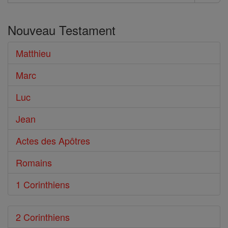
Rechercher
dans
Nouveau Testament
le
Bible
Matthieu
Marc
Luc
Jean
Actes des Apôtres
Romains
1 Corinthiens
2 Corinthiens