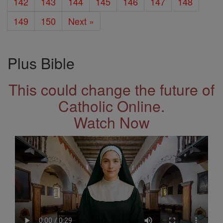
142
143
144
145
146
147
148
149
150
Next »
Plus Bible
This could change the future of
Catholic Online.
Watch Now