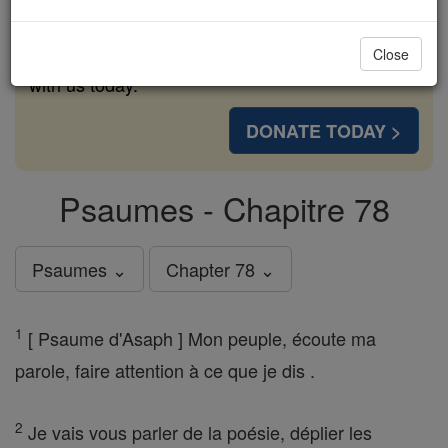
cost of a coffee — we could reach even more
families and keep this life-changing formation
Close
free for all. Be Courageous. Be Catholic. Stand
with us today.
DONATE TODAY >
Psaumes - Chapitre 78
Psaumes ⌄
Chapter 78 ⌄
1
[ Psaume d'Asaph ] Mon peuple, écoute ma
parole, faire attention à ce que je dis .
2
Je vais vous parler de la poésie, déplier les